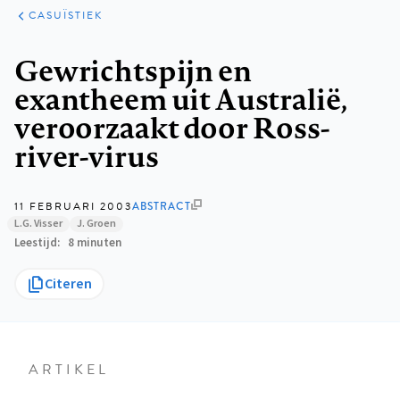
KLINISCHE
ARTIKELEN
PRAKTIJK
CASUÏSTIEK
Kruimelpad
Gewrichtspijn en
exantheem uit Australië,
veroorzaakt door Ross-
river-virus
11 FEBRUARI 2003
ABSTRACT
L.G. Visser
J. Groen
Leestijd
8 minuten
Citeren
ARTIKEL