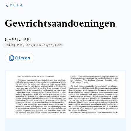
ARTIKELEN
VARIA
MEDIA
Kruimelpad
Gewrichtsaandoeningen
8 APRIL 1981
Rozing, P.M., Cats, A. en Bruyne, J. de
Citeren