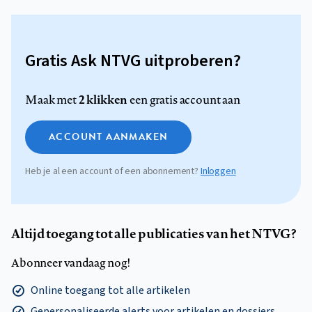
Gratis Ask NTVG uitproberen?
2 klikken
Maak met
een gratis account aan
ACCOUNT AANMAKEN
Heb je al een account of een abonnement?
Inloggen
Altijd toegang tot alle publicaties van het NTVG?
Abonneer vandaag nog!
Online toegang tot alle artikelen
Gepersonaliseerde alerts voor artikelen en dossiers