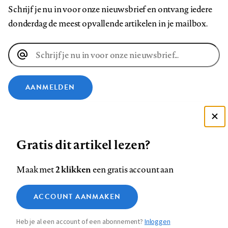
Schrijf je nu in voor onze nieuwsbrief en ontvang iedere
donderdag de meest opvallende artikelen in je mailbox.
E-
mailadres
AANMELDEN
VOLG ONS OP
Deze site gebruikt cookies
Gratis dit artikel lezen?
Zie onze cookie policy
Volg
Volg
Volg
Volg
Volg
Volg
ACCEPTEER AANBEVOLEN INSTELLINGEN
ons
ons
2 klikken
ons
ons
ons
ons
Maak met
een gratis account aan
op
op
op
op
op
op
Contact
Colofon
Disclaimer
Privacy
About us
Functionele cookies
Footer
ACCOUNT AANMAKEN
Facebook
LinkedIn
Bluesky
Instagram
YouTube
Pinterest
Medische vragen verdienen
Sluiten
Analytische cookies
betrouwbare antwoorden
navigation
Heb je al een account of een abonnement?
Inloggen
Marketing cookies