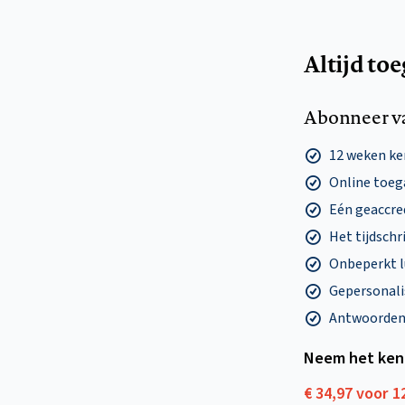
Altijd to
Abonneer v
12 weken k
Online toega
Eén geaccre
Het tijdschri
Onbeperkt l
Gepersonalis
Antwoorden o
Neem het ken
€ 34,97 voor 