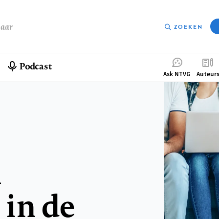
baar
ZOEKEN
Podcast
Compleme
Ask NTVG
Auteur
menu
n
in de