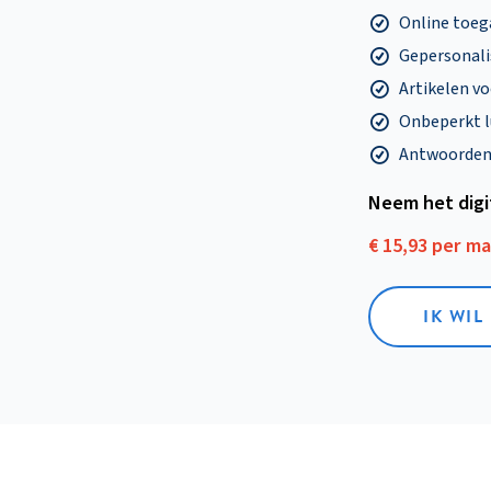
Online toega
Gepersonalis
Artikelen v
Onbeperkt l
Antwoorden o
Neem het dig
€ 15,93 per m
IK WIL