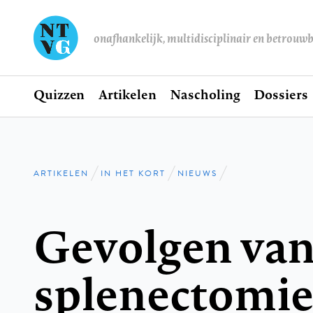
onafhankelijk, multidisciplinair en betrouw
Home
Quizzen
Artikelen
Nascholing
Dossiers
Hoofdnavigatie
ARTIKELEN
IN HET KORT
NIEUWS
Kruimelpad
Gevolgen va
splenectomie 