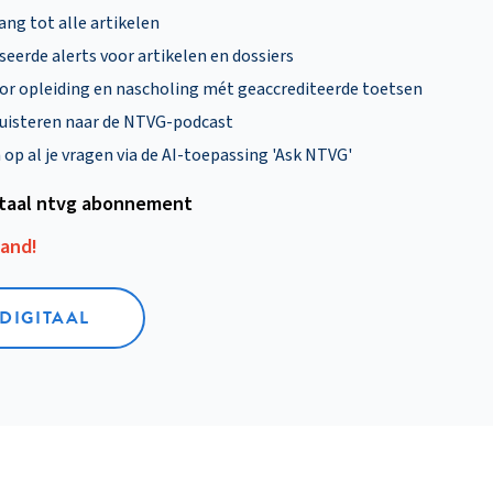
ng tot alle artikelen
eerde alerts voor artikelen en dossiers
oor opleiding en nascholing mét geaccrediteerde toetsen
uisteren naar de NTVG-podcast
p al je vragen via de AI-toepassing 'Ask NTVG'
itaal ntvg abonnement
aand!
 DIGITAAL