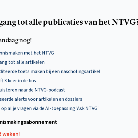
egang tot alle publicaties van het NTVG
andaag nog!
ennismaken met het NTVG
ng tot alle artikelen
diteerde toets maken bij een nascholingsartikel
ft 3 keer in de bus
uisteren naar de NTVG-podcast
eerde alerts voor artikelen en dossiers
p al je vragen via de AI-toepassing 'Ask NTVG'
nismakings­abonnement
12 weken!