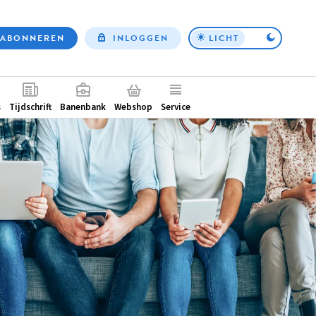
ABONNEREN
INLOGGEN
LICHT
Top
nav
ntair
s
Tijdschrift
Banenbank
Webshop
Service