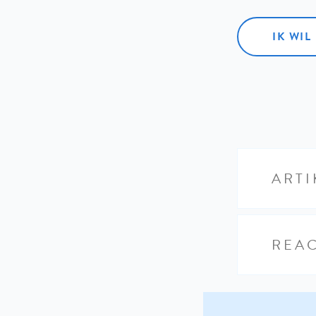
IK WI
ARTI
REAC