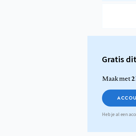
Gratis di
Maak met
2
ACCOU
Heb je al een a