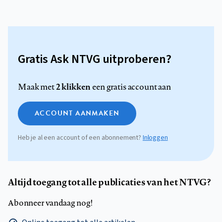
Gratis Ask NTVG uitproberen?
2 klikken
Maak met
een gratis account aan
ACCOUNT AANMAKEN
Heb je al een account of een abonnement?
Inloggen
Altijd toegang tot alle publicaties van het NTVG?
Abonneer vandaag nog!