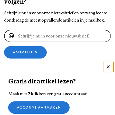
volgen?
Schrijf je nu in voor onze nieuwsbrief en ontvang iedere
donderdag de meest opvallende artikelen in je mailbox.
E-
mailadres
AANMELDEN
VOLG ONS OP
Deze site gebruikt cookies
Gratis dit artikel lezen?
Zie onze cookie policy
Volg
Volg
Volg
Volg
Volg
Volg
ACCEPTEER AANBEVOLEN INSTELLINGEN
ons
ons
2 klikken
ons
ons
ons
ons
Maak met
een gratis account aan
op
op
op
op
op
op
Contact
Colofon
Disclaimer
Privacy
About us
Functionele cookies
Footer
ACCOUNT AANMAKEN
Facebook
LinkedIn
Bluesky
Instagram
YouTube
Pinterest
Medische vragen verdienen
Sluiten
Analytische cookies