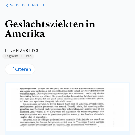
ARTIKELEN
VARIA
MEDEDELINGEN
Kruimelpad
Geslachtsziekten in
Amerika
14 JANUARI 1931
Loghem, J.J. van
Citeren