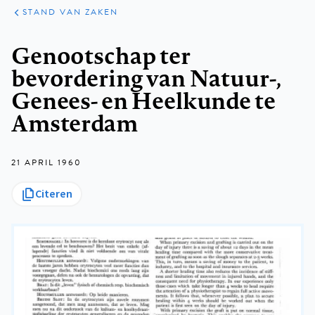
KLINISCHE
ARTIKELEN
PRAKTIJK
STAND VAN ZAKEN
Kruimelpad
Genootschap ter
bevordering van Natuur-,
Genees- en Heelkunde te
Amsterdam
21 APRIL 1960
Citeren