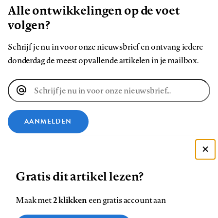
Alle ontwikkelingen op de voet
volgen?
Schrijf je nu in voor onze nieuwsbrief en ontvang iedere
donderdag de meest opvallende artikelen in je mailbox.
E-
mailadres
AANMELDEN
VOLG ONS OP
Deze site gebruikt cookies
Gratis dit artikel lezen?
Zie onze cookie policy
Volg
Volg
Volg
Volg
Volg
Volg
ACCEPTEER AANBEVOLEN INSTELLINGEN
ons
ons
2 klikken
ons
ons
ons
ons
Maak met
een gratis account aan
op
op
op
op
op
op
Contact
Colofon
Disclaimer
Privacy
About us