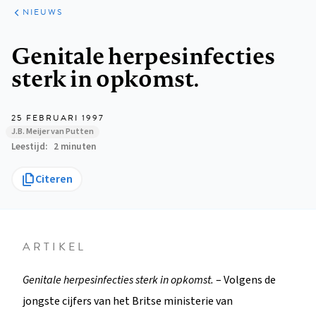
ARTIKELEN
HET
NIEUWS
KORT
Kruimelpad
Genitale herpesinfecties
sterk in opkomst.
25 FEBRUARI 1997
J.B. Meijer van Putten
Leestijd
2 minuten
Citeren
ARTIKEL
Genitale herpesinfecties sterk in opkomst.
– Volgens de
jongste cijfers van het Britse ministerie van