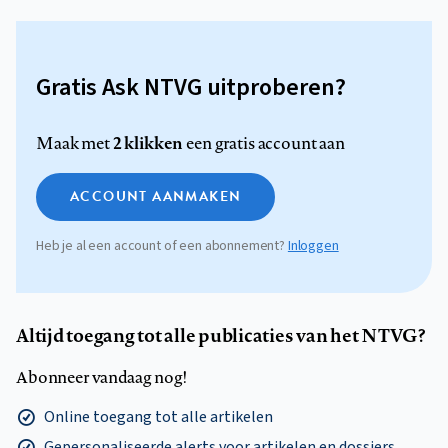
Gratis Ask NTVG uitproberen?
2 klikken
Maak met
een gratis account aan
ACCOUNT AANMAKEN
Heb je al een account of een abonnement?
Inloggen
Altijd toegang tot alle publicaties van het NTVG?
Abonneer vandaag nog!
Online toegang tot alle artikelen
Gepersonaliseerde alerts voor artikelen en dossiers