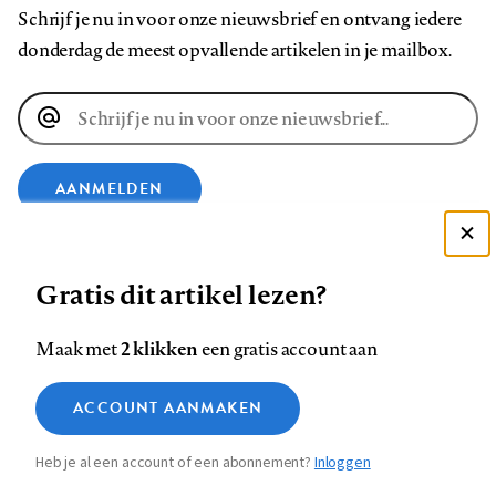
Schrijf je nu in voor onze nieuwsbrief en ontvang iedere
donderdag de meest opvallende artikelen in je mailbox.
E-
mailadres
AANMELDEN
Deze site gebruikt cookies
VOLG ONS OP
Gratis dit artikel lezen?
Zie onze cookie policy
ACCEPTEER AANBEVOLEN INSTELLINGEN
Volg
Volg
Volg
Volg
Volg
Volg
2 klikken
Maak met
een gratis account aan
ons
ons
ons
ons
ons
ons
Functionele cookies
op
op
op
op
op
op
Contact
Colofon
Disclaimer
Privacy
About us
ACCOUNT AANMAKEN
Medische vragen verdienen
Sluiten
Footer
Analytische cookies
Facebook
LinkedIn
Bluesky
Instagram
YouTube
Pinterest
betrouwbare antwoorden
Heb je al een account of een abonnement?
Inloggen
Marketing cookies
navigation
STEL ZE NU AAN ASK NTVG