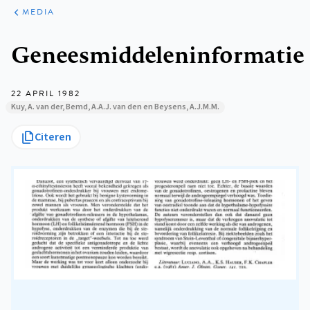
ARTIKELEN
VARIA
MEDIA
Kruimelpad
Geneesmiddeleninformatie
22 APRIL 1982
Kuy, A. van der, Bemd, A.A.J. van den en Beysens, A.J.M.M.
Citeren