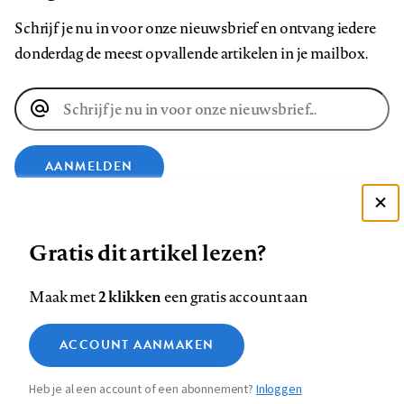
Schrijf je nu in voor onze nieuwsbrief en ontvang iedere
donderdag de meest opvallende artikelen in je mailbox.
E-
mailadres
AANMELDEN
Deze site gebruikt cookies
VOLG ONS OP
Gratis dit artikel lezen?
Zie onze cookie policy
ACCEPTEER AANBEVOLEN INSTELLINGEN
Volg
Volg
Volg
Volg
Volg
Volg
2 klikken
Maak met
een gratis account aan
ons
ons
ons
ons
ons
ons
Functionele cookies
op
op
op
op
op
op
Contact
Colofon
Disclaimer
Privacy
About us
ACCOUNT AANMAKEN
Medische vragen verdienen
Sluiten
Footer
Analytische cookies
Facebook
LinkedIn
Bluesky
Instagram
YouTube
Pinterest
betrouwbare antwoorden
Heb je al een account of een abonnement?
Inloggen
Marketing cookies