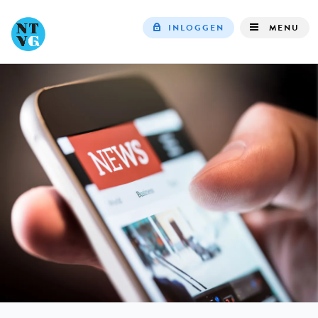
INLOGGEN
MENU
Top
navigation
IN