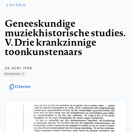
ARTIKELEN
OVERIG
OVERIG
Kruimelpad
Geneeskundige
muziekhistorische studies.
V. Drie krankzinnige
toonkunstenaars
24 JUNI 1930
Koopman, J.
Citeren