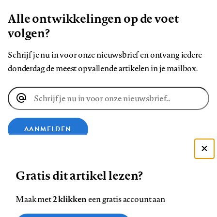
Alle ontwikkelingen op de voet
volgen?
Schrijf je nu in voor onze nieuwsbrief en ontvang iedere
donderdag de meest opvallende artikelen in je mailbox.
E-
mailadres
AANMELDEN
Deze site gebruikt cookies
VOLG ONS OP
Gratis dit artikel lezen?
Zie onze cookie policy
ACCEPTEER AANBEVOLEN INSTELLINGEN
Volg
Volg
Volg
Volg
Volg
Volg
2 klikken
Maak met
een gratis account aan
ons
ons
ons
ons
ons
ons