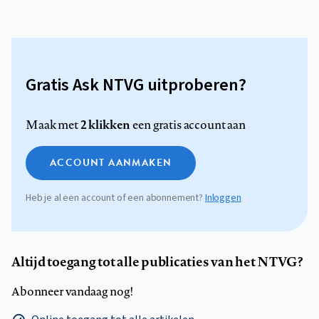
Gratis Ask NTVG uitproberen?
2 klikken
Maak met
een gratis account aan
ACCOUNT AANMAKEN
Heb je al een account of een abonnement?
Inloggen
Altijd toegang tot alle publicaties van het NTVG?
Abonneer vandaag nog!