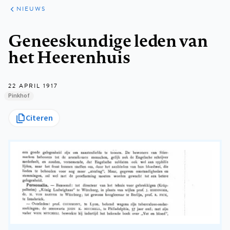
ARTIKELEN
HET
NIEUWS
KORT
Kruimelpad
Geneeskundige leden van
het Heerenhuis
22 APRIL 1917
Pinkhof
Citeren