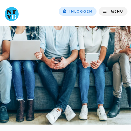
INLOGGEN
MENU
Top
navigation
IN