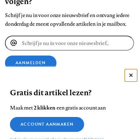
volgen?
Schrijf je nu in voor onze nieuwsbrief en ontvang iedere
donderdag de meest opvallende artikelen in je mailbox.
E-
mailadres
AANMELDEN
Deze site gebruikt cookies
VOLG ONS OP
Gratis dit artikel lezen?
Zie onze cookie policy
ACCEPTEER AANBEVOLEN INSTELLINGEN
Volg
Volg
Volg
Volg
Volg
Volg
2 klikken
Maak met
een gratis account aan
ons
ons
ons
ons
ons
ons
Functionele cookies
op
op
op
op
op
op
Contact
Colofon
Disclaimer
Privacy
About us
ACCOUNT AANMAKEN
Medische vragen verdienen
Sluiten
Footer
Analytische cookies
Facebook
LinkedIn
Bluesky
Instagram
YouTube
Pinterest
betrouwbare antwoorden