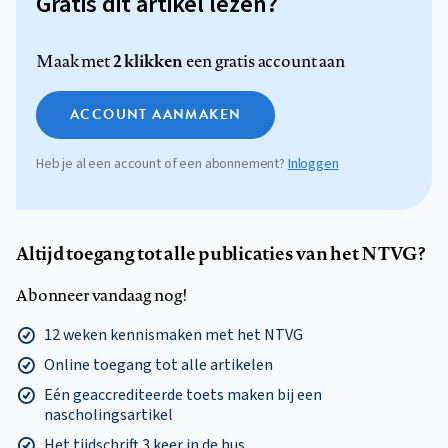
Gratis dit artikel lezen?
2 klikken
Maak met
een gratis account aan
ACCOUNT AANMAKEN
Heb je al een account of een abonnement?
Inloggen
Altijd toegang tot alle publicaties van het NTVG?
Abonneer vandaag nog!
12 weken kennismaken met het NTVG
Online toegang tot alle artikelen
Eén geaccrediteerde toets maken bij een
nascholingsartikel
Het tijdschrift 3 keer in de bus