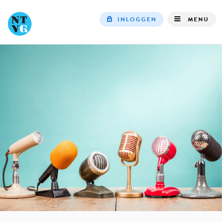
INLOGGEN
MENU
Top
navigation
IN