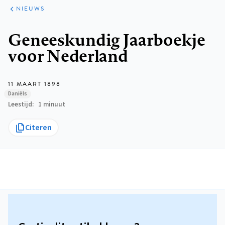
ARTIKELEN
HET
NIEUWS
KORT
Kruimelpad
Geneeskundig Jaarboekje
voor Nederland
11 MAART 1898
Daniëls
Leestijd
1 minuut
Citeren