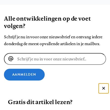
Alle ontwikkelingen op de voet
volgen?
Schrijf je nu in voor onze nieuwsbrief en ontvang iedere
donderdag de meest opvallende artikelen in je mailbox.
E-
mailadres
AANMELDEN
VOLG ONS OP
Deze site gebruikt cookies
Gratis dit artikel lezen?
Zie onze cookie policy
Volg
Volg
Volg
Volg
Volg
Volg