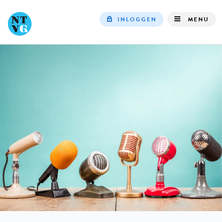
INLOGGEN
MENU
Top
navigation
IN