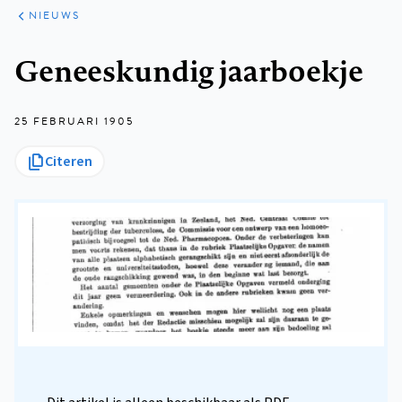
ARTIKELEN
HET
NIEUWS
KORT
Kruimelpad
Geneeskundig jaarboekje
25 FEBRUARI 1905
Citeren