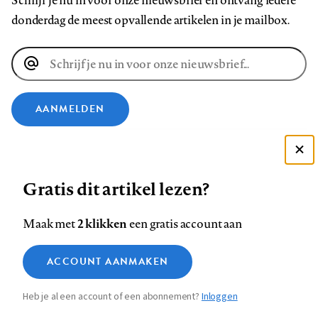
Schrijf je nu in voor onze nieuwsbrief en ontvang iedere
donderdag de meest opvallende artikelen in je mailbox.
E-
mailadres
AANMELDEN
VOLG ONS OP
Deze site gebruikt cookies
Gratis dit artikel lezen?
Zie onze cookie policy
Volg
Volg
Volg
Volg
Volg
Volg
ACCEPTEER AANBEVOLEN INSTELLINGEN
ons
ons
2 klikken
ons
ons
ons
ons
Maak met
een gratis account aan
op
op
op
op
op
op
Contact
Colofon
Disclaimer
Privacy
About us
Functionele cookies
Footer
ACCOUNT AANMAKEN
Facebook
LinkedIn
Bluesky
Instagram
YouTube
Pinterest
Medische vragen verdienen
Sluiten
Analytische cookies
betrouwbare antwoorden
navigation
Heb je al een account of een abonnement?
Inloggen
Marketing cookies
STEL ZE NU AAN ASK NTVG