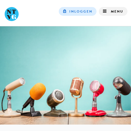
INLOGGEN
MENU
Top
navigation
IN