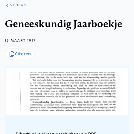
ARTIKELEN
HET
NIEUWS
KORT
Kruimelpad
Geneeskundig Jaarboekje
18 MAART 1917
Citeren