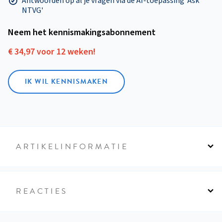
Antwoorden op al je vragen via de AI-toepassing 'Ask
NTVG'
Neem het kennismakings­abonnement
€ 34,97 voor 12 weken!
IK WIL KENNISMAKEN
ARTIKELINFORMATIE
REACTIES