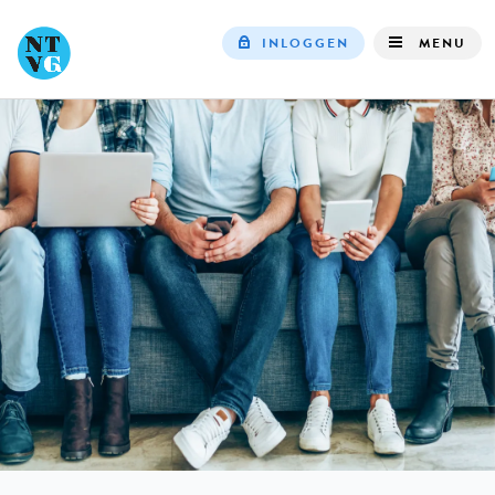
INLOGGEN
MENU
Top
navigation
IN