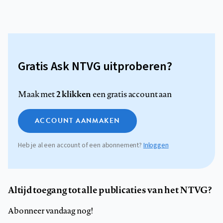
Gratis Ask NTVG uitproberen?
2 klikken
Maak met
een gratis account aan
ACCOUNT AANMAKEN
Heb je al een account of een abonnement?
Inloggen
Altijd toegang tot alle publicaties van het NTVG?
Abonneer vandaag nog!