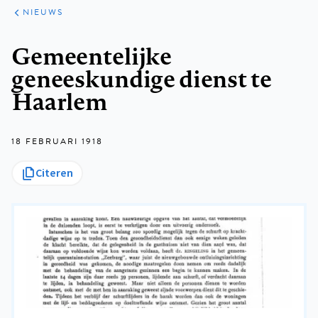
ARTIKELEN
HET
NIEUWS
KORT
Kruimelpad
Gemeentelijke
geneeskundige dienst te
Haarlem
18 FEBRUARI 1918
Citeren