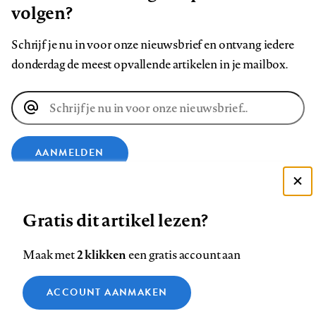
volgen?
Schrijf je nu in voor onze nieuwsbrief en ontvang iedere
donderdag de meest opvallende artikelen in je mailbox.
E-
mailadres
AANMELDEN
Deze site gebruikt cookies
VOLG ONS OP
Gratis dit artikel lezen?
Zie onze cookie policy
ACCEPTEER AANBEVOLEN INSTELLINGEN
Volg
Volg
Volg
Volg
Volg
Volg
2 klikken
Maak met
een gratis account aan
ons
ons
ons
ons
ons
ons
Functionele cookies
op
op
op
op
op
op
Contact
Colofon
Disclaimer
Privacy
About us
ACCOUNT AANMAKEN
Medische vragen verdienen
Sluiten
Footer
Analytische cookies
Facebook
LinkedIn
Bluesky
Instagram
YouTube
Pinterest
betrouwbare antwoorden