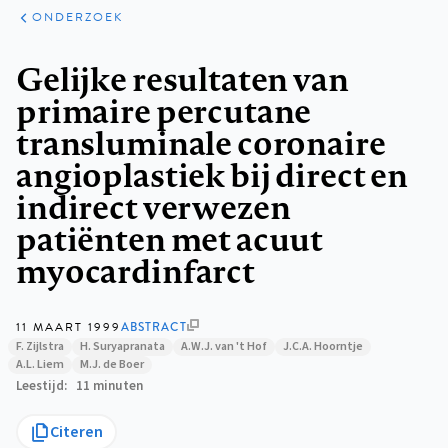
ARTIKELEN
ONDERZOEK
ONDERZOEK
Kruimelpad
Gelijke resultaten van
primaire percutane
transluminale coronaire
angioplastiek bij direct en
indirect verwezen
patiënten met acuut
myocardinfarct
11 MAART 1999
ABSTRACT
F. Zijlstra
H. Suryapranata
A.W.J. van 't Hof
J.C.A. Hoorntje
A.L. Liem
M.J. de Boer
Leestijd
11 minuten
Citeren