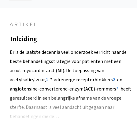
ARTIKEL
Inleiding
Er is de laatste decennia veel onderzoek verricht naar de
beste behandelingsstrategie voor patiënten met een
acuut myocardinfarct (MI). De toepassing van
acetylsalicylzuur,
?-adrenerge receptorblokkers
en
1
2
angiotensine-converterend-enzym(ACE)-remmers
heeft
3
geresulteerd in een belangrijke afname van de vroege
sterfte. Daarnaast is veel aandacht uitgegaan naar
behandelingen die de…