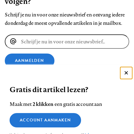
volgen?
Schrijf je nu in voor onze nieuwsbrief en ontvang iedere
donderdag de meest opvallende artikelen in je mailbox.
E-
mailadres
AANMELDEN
Deze site gebruikt cookies
VOLG ONS OP
Gratis dit artikel lezen?
Zie onze cookie policy
ACCEPTEER AANBEVOLEN INSTELLINGEN
Volg
Volg
Volg
Volg
Volg
Volg
2 klikken
Maak met
een gratis account aan
ons
ons
ons
ons
ons
ons
Functionele cookies
op
op
op
op
op
op
Contact
Colofon
Disclaimer
Privacy
About us
ACCOUNT AANMAKEN
Medische vragen verdienen
Sluiten
Footer
Analytische cookies
Facebook
LinkedIn
Bluesky
Instagram
YouTube
Pinterest
betrouwbare antwoorden