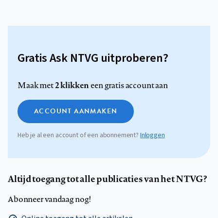
Gratis Ask NTVG uitproberen?
2 klikken
Maak met
een gratis account aan
ACCOUNT AANMAKEN
Heb je al een account of een abonnement?
Inloggen
Altijd toegang tot alle publicaties van het NTVG?
Abonneer vandaag nog!