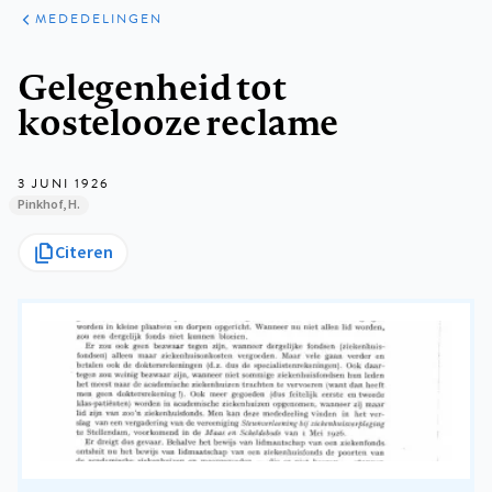
ARTIKELEN
VARIA
MEDEDELINGEN
Kruimelpad
Gelegenheid tot
kostelooze reclame
3 JUNI 1926
Pinkhof, H.
Citeren