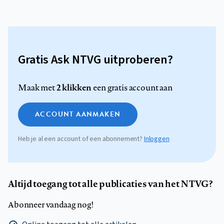
Gratis Ask NTVG uitproberen?
2 klikken
Maak met
een gratis account aan
ACCOUNT AANMAKEN
Heb je al een account of een abonnement?
Inloggen
Altijd toegang tot alle publicaties van het NTVG?
Abonneer vandaag nog!