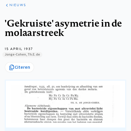
ARTIKELEN
HET
NIEUWS
KORT
Kruimelpad
'Gekruiste' asymetrie in de
molaarstreek
15 APRIL 1937
Jonge-Cohen, Th.E. de
Citeren