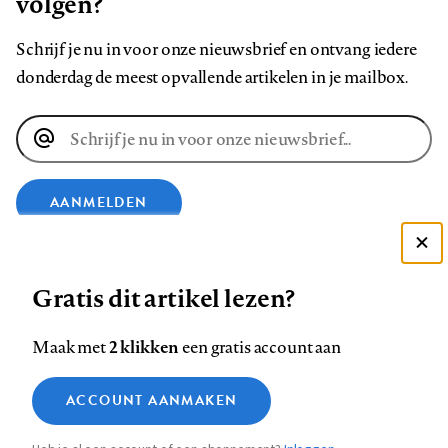
volgen?
Schrijf je nu in voor onze nieuwsbrief en ontvang iedere
donderdag de meest opvallende artikelen in je mailbox.
E-
mailadres
AANMELDEN
Deze site gebruikt cookies
VOLG ONS OP
Gratis dit artikel lezen?
Zie onze cookie policy
ACCEPTEER AANBEVOLEN INSTELLINGEN
Volg
Volg
Volg
Volg
Volg
Volg
2 klikken
Maak met
een gratis account aan
ons
ons
ons
ons
ons
ons
Functionele cookies
op
op
op
op
op
op
Contact
Colofon
Disclaimer
Privacy
About us
ACCOUNT AANMAKEN
Medische vragen verdienen
Sluiten
Footer
Analytische cookies
Facebook
LinkedIn
Bluesky
Instagram
YouTube
Pinterest
betrouwbare antwoorden