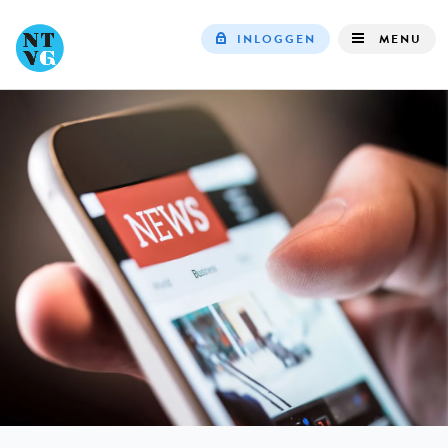
INLOGGEN
MENU
Top
navigation
IN