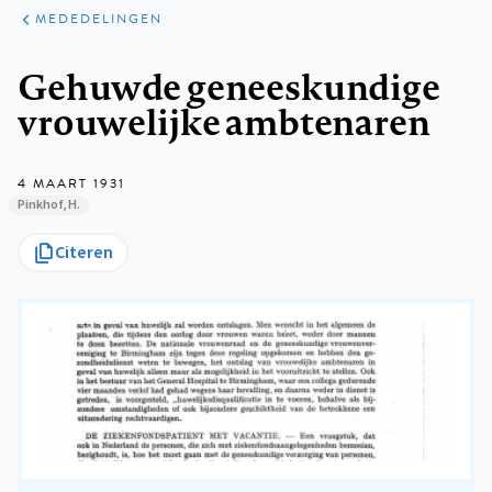
ARTIKELEN
VARIA
MEDEDELINGEN
Kruimelpad
Gehuwde geneeskundige
vrouwelijke ambtenaren
4 MAART 1931
Pinkhof, H.
Citeren