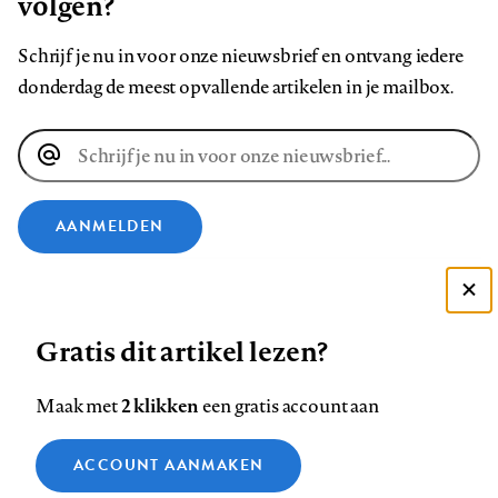
volgen?
Schrijf je nu in voor onze nieuwsbrief en ontvang iedere
donderdag de meest opvallende artikelen in je mailbox.
E-
mailadres
AANMELDEN
VOLG ONS OP
Deze site gebruikt cookies
Gratis dit artikel lezen?
Zie onze cookie policy
Volg
Volg
Volg
Volg
Volg
Volg
ACCEPTEER AANBEVOLEN INSTELLINGEN
ons
ons
2 klikken
ons
ons
ons
ons
Maak met
een gratis account aan
op
op
op
op
op
op
Contact
Colofon
Disclaimer
Privacy
About us
Functionele cookies
Footer
ACCOUNT AANMAKEN
Facebook
LinkedIn
Bluesky
Instagram
YouTube
Pinterest
Medische vragen verdienen
Sluiten
Analytische cookies