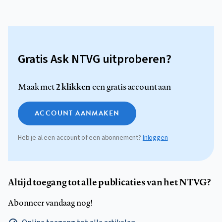
Gratis Ask NTVG uitproberen?
2 klikken
Maak met
een gratis account aan
ACCOUNT AANMAKEN
Heb je al een account of een abonnement?
Inloggen
Altijd toegang tot alle publicaties van het NTVG?
Abonneer vandaag nog!