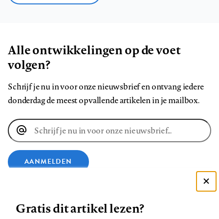
Alle ontwikkelingen op de voet
volgen?
Schrijf je nu in voor onze nieuwsbrief en ontvang iedere
donderdag de meest opvallende artikelen in je mailbox.
E-
mailadres
AANMELDEN
Deze site gebruikt cookies
VOLG ONS OP
Gratis dit artikel lezen?
Zie onze cookie policy