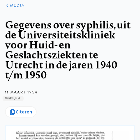
ARTIKELEN
VARIA
MEDIA
Kruimelpad
Gegevens over syphilis, uit
de Universiteitskliniek
voor Huid- en
Geslachtsziekten te
Utrecht in de jaren 1940
t/m 1950
11 MAART 1954
Vinks, P.A.
Citeren