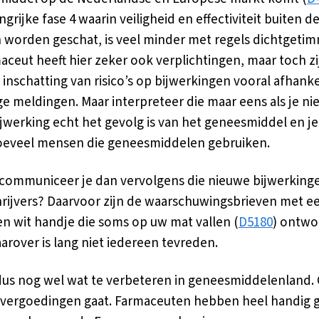
grijke fase 4 waarin veiligheid en effectiviteit buiten de 
worden geschat, is veel minder met regels dichtgeti
aceut heeft hier zeker ook verplichtingen, maar toch z
 inschatting van risico’s op bijwerkingen vooral afhanke
lige meldingen. Maar interpreteer die maar eens als je ni
ijwerking echt het gevolg is van het geneesmiddel en je
oeveel mensen die geneesmiddelen gebruiken.
communiceer je dan vervolgens die nieuwe bijwerking
rijvers? Daarvoor zijn de waarschuwingsbrieven met e
en wit handje die soms op uw mat vallen (
D5180
) ontwo
arover is lang niet iedereen tevreden.
 dus nog wel wat te verbeteren in geneesmiddelenland. 
vergoedingen gaat. Farmaceuten hebben heel handig 