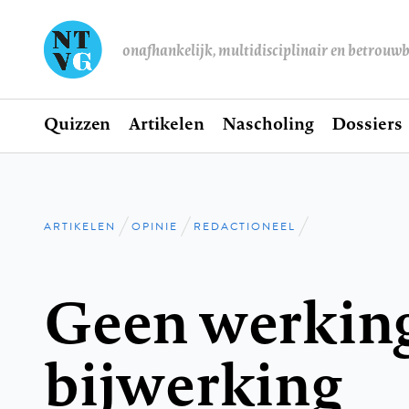
onafhankelijk, multidisciplinair en betrouw
Home
Quizzen
Artikelen
Nascholing
Dossiers
Hoofdnavigatie
ARTIKELEN
OPINIE
REDACTIONEEL
Kruimelpad
Geen werkin
bijwerking