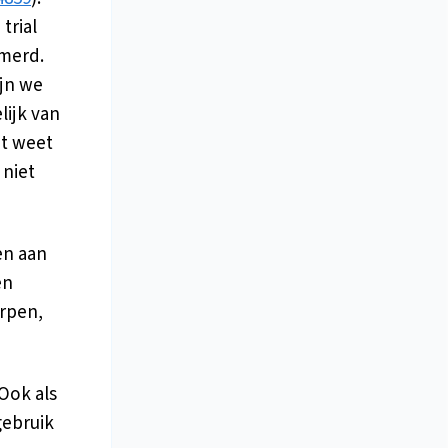
trial
mmerd.
ijn we
lijk van
et weet
 niet
en aan
en
rpen,
Ook als
gebruik