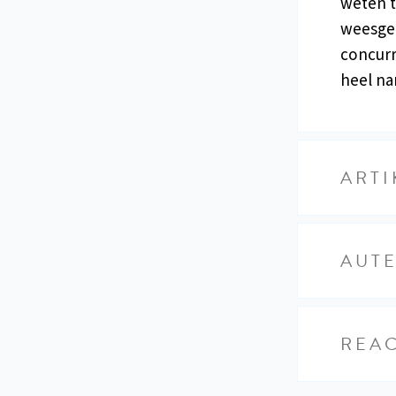
weten t
weesge
concurr
heel na
ARTI
AUT
REAC