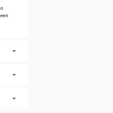
en
 een