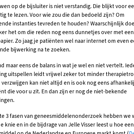
en op de bijsluiter is niet verstandig. Die blijkt voor e
stig te lezen. Voor wie zou die dan bedoeld zijn? Om
ende instanties tevreden te houden? Waarschijnlijk do
er het om die reden nog eens dunnetjes over met ee
papier. Zo jaag je patiënten wel naar internet om even 
de bijwerking na te zoeken.
nd maar eens de balans in wat je wel en niet vertelt. Ied
ing uitspellen leidt vrijwel zeker tot minder therapietr
 verzwijgen kan niet altijd en is ook nog eens afhankeli
ënt die voor u zit. En dan zijn er nog de niet-bekende
ingen.
ste 3 fasen van geneesmiddelenonderzoek hebben we 
e knie en in de bijdrage van Jelle Visser leest u hoe een
iddel op de Nederlandse en Europese markt komt (
D