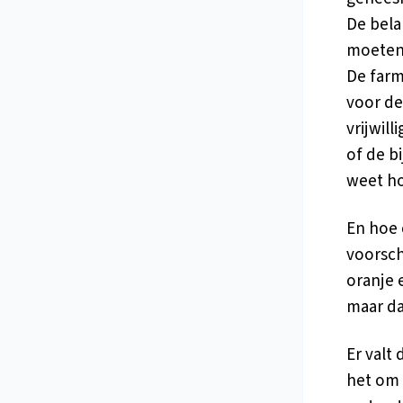
De belan
moeten 
De farm
voor de
vrijwil
of de b
weet h
En hoe 
voorsch
oranje 
maar da
Er valt
het om 