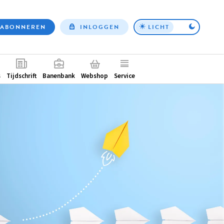
ABONNEREN
INLOGGEN
LICHT
Top
nav
ntair
s
Tijdschrift
Banenbank
Webshop
Service