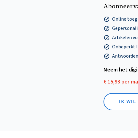
Abonneer v
Online toega
Gepersonalis
Artikelen v
Onbeperkt l
Antwoorden o
Neem het dig
€ 15,93 per m
IK WIL