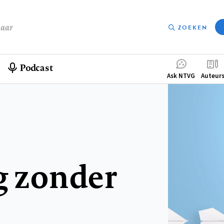
baar
ZOEKEN
Podcast
Compleme
Ask NTVG
Auteur
menu
g zonder