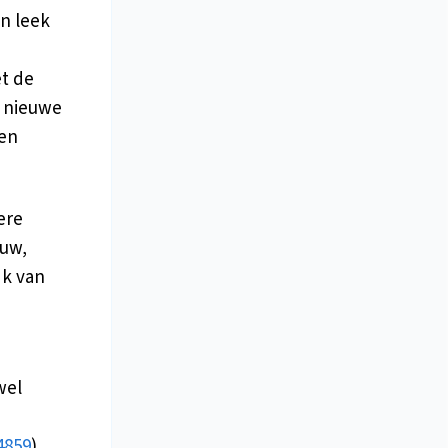
en leek
et de
n nieuwe
een
ere
ouw,
jk van
wel
4859
).