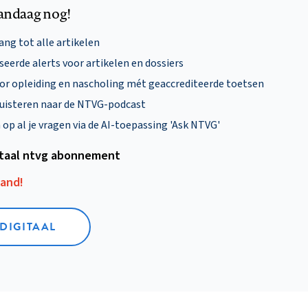
andaag nog!
ng tot alle artikelen
eerde alerts voor artikelen en dossiers
oor opleiding en nascholing mét geaccrediteerde toetsen
uisteren naar de NTVG-podcast
p al je vragen via de AI-toepassing 'Ask NTVG'
itaal ntvg abonnement
aand!
 DIGITAAL