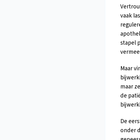
Vertrouw
vaak la
reguler
apothek
stapel 
vermeen
Maar vi
bijwerk
maar ze
de pati
bijwerk
De eer
onder d
geneesm