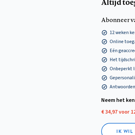
Altijd to
Abonneer v
12 weken k
Online toega
Eén geaccre
Het tijdschri
Onbeperkt l
Gepersonalis
Antwoorden o
Neem het ken
€ 34,97 voor 
IK WI