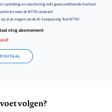
oor opleiding en nascholing mét geaccrediteerde toetsen
uisteren naar de NTVG-podcast
p al je vragen via de AI-toepassing 'Ask NTVG'
itaal ntvg abonnement
aand!
 DIGITAAL
 voet volgen?