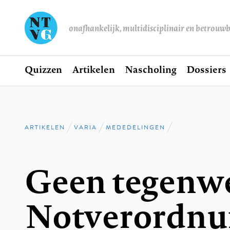
onafhankelijk, multidisciplinair en betrouw
Home
Quizzen
Artikelen
Nascholing
Dossiers
Hoofdnavigatie
ARTIKELEN
VARIA
MEDEDELINGEN
Kruimelpad
Geen tegenwe
Notverordnu