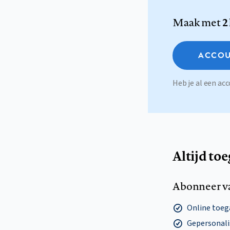
Maak met
2
ACCOU
Heb je al een a
Altijd to
Abonneer v
Online toega
Gepersonalis