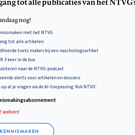
egang tot alle publicaties van het NTVG
andaag nog!
ennismaken met het NTVG
ng tot alle artikelen
diteerde toets maken bij een nascholingsartikel
ft 3 keer in de bus
uisteren naar de NTVG-podcast
eerde alerts voor artikelen en dossiers
p al je vragen via de AI-toepassing 'Ask NTVG'
nismakings­abonnement
12 weken!
L KENNISMAKEN