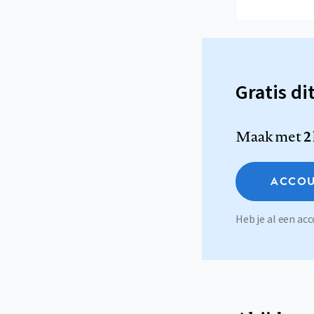
Gratis di
Maak met
2
ACCOU
Heb je al een a