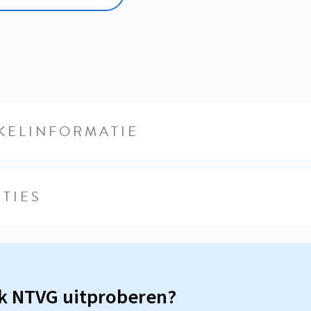
KELINFORMATIE
TIES
sk NTVG uitproberen?