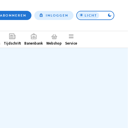
ABONNEREN
INLOGGEN
LICHT
Top
nav
ntair
s
Tijdschrift
Banenbank
Webshop
Service