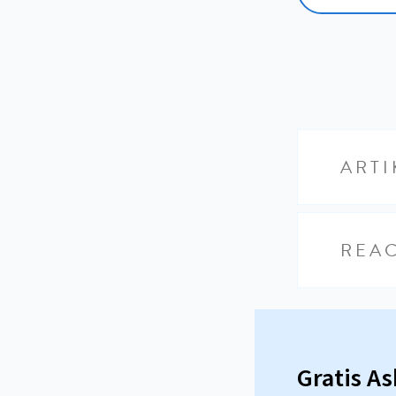
ARTI
REAC
Gratis A