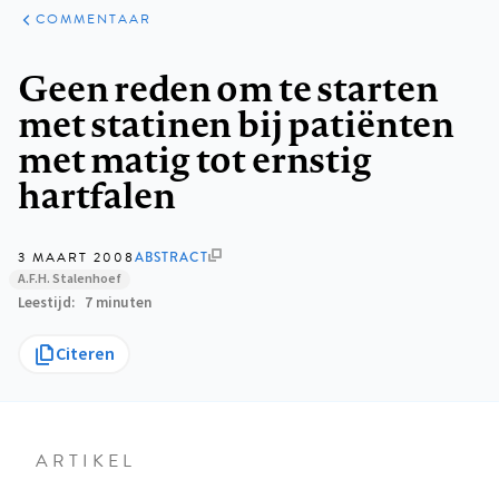
ARTIKELEN
OPINIE
COMMENTAAR
Kruimelpad
Geen reden om te starten
met statinen bij patiënten
met matig tot ernstig
hartfalen
3 MAART 2008
ABSTRACT
A.F.H. Stalenhoef
Leestijd
7 minuten
Citeren
ARTIKEL