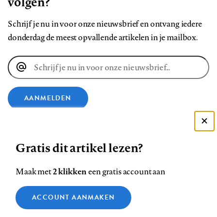
volgen?
Schrijf je nu in voor onze nieuwsbrief en ontvang iedere
donderdag de meest opvallende artikelen in je mailbox.
E-
mailadres
AANMELDEN
VOLG ONS OP
Deze site gebruikt cookies
Gratis dit artikel lezen?
Zie onze cookie policy
Volg
Volg
Volg
Volg
Volg
Volg
ACCEPTEER AANBEVOLEN INSTELLINGEN
2 klikken
Maak met
een gratis account aan
ons
ons
ons
ons
ons
ons
op
op
op
op
op
op
Functionele cookies
Contact
Colofon
Disclaimer
Privacy
About us
ACCOUNT AANMAKEN
Footer
Medische vragen verdienen
Facebook
LinkedIn
Bluesky
Instagram
YouTube
Pinterest
Sluiten
Analytische cookies
betrouwbare antwoorden