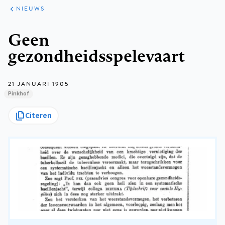
ARTIKELEN
HET
NIEUWS
KORT
Kruimelpad
Geen
gezondheidsspelevaart
21 JANUARI 1905
Pinkhof
Citeren