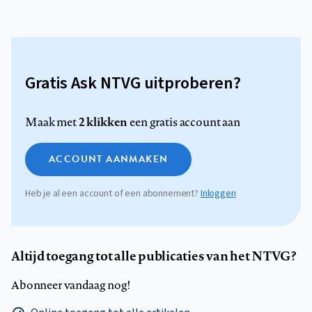
Gratis Ask NTVG uitproberen?
2 klikken
Maak met
een gratis account aan
ACCOUNT AANMAKEN
Heb je al een account of een abonnement?
Inloggen
Altijd toegang tot alle publicaties van het NTVG?
Abonneer vandaag nog!