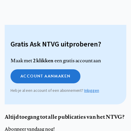
Gratis Ask NTVG uitproberen?
2 klikken
Maak met
een gratis account aan
ACCOUNT AANMAKEN
Heb je al een account of een abonnement?
Inloggen
Altijd toegang tot alle publicaties van het NTVG?
Abonneer vandaag nog!