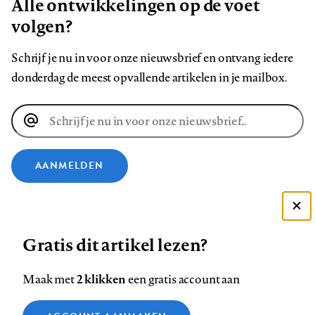
Alle ontwikkelingen op de voet
volgen?
Schrijf je nu in voor onze nieuwsbrief en ontvang iedere
donderdag de meest opvallende artikelen in je mailbox.
E-
mailadres
AANMELDEN
VOLG ONS OP
Deze site gebruikt cookies
Gratis dit artikel lezen?
Zie onze cookie policy
Volg
Volg
Volg
Volg
Volg
Volg
ACCEPTEER AANBEVOLEN INSTELLINGEN
ons
ons
2 klikken
ons
ons
ons
ons
Maak met
een gratis account aan
op
op
op
op
op
op
Contact
Colofon
Disclaimer
Privacy
About us
Functionele cookies