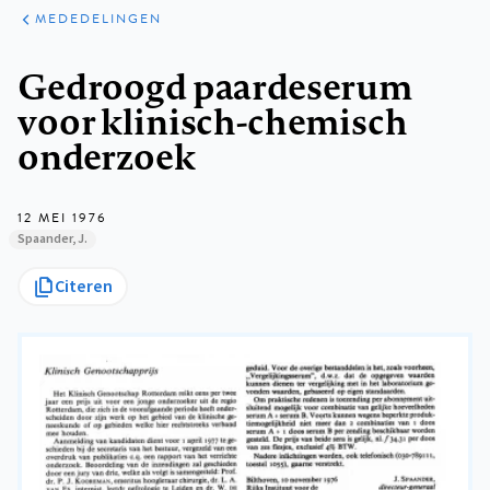
ARTIKELEN
VARIA
MEDEDELINGEN
Kruimelpad
Gedroogd paardeserum
voor klinisch-chemisch
onderzoek
12 MEI 1976
Spaander, J.
Citeren