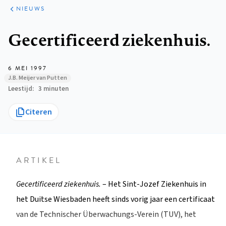
ARTIKELEN
HET
NIEUWS
KORT
Kruimelpad
Gecertificeerd ziekenhuis.
6 MEI 1997
J.B. Meijer van Putten
Leestijd
3 minuten
Citeren
ARTIKEL
Gecertificeerd ziekenhuis.
– Het Sint-Jozef Ziekenhuis in
het Duitse Wiesbaden heeft sinds vorig jaar een certificaat
van de Technischer Überwachungs-Verein (TUV), het