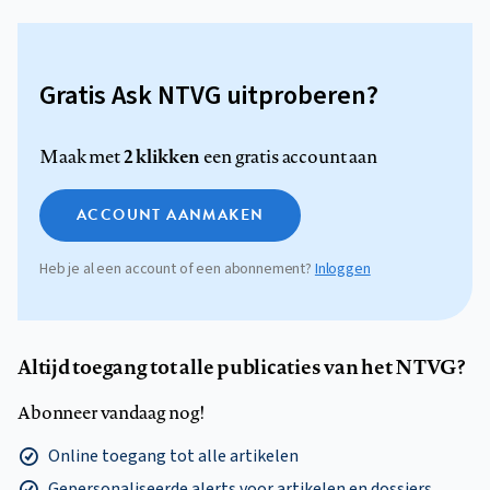
Gratis Ask NTVG uitproberen?
2 klikken
Maak met
een gratis account aan
ACCOUNT AANMAKEN
Heb je al een account of een abonnement?
Inloggen
Altijd toegang tot alle publicaties van het NTVG?
Abonneer vandaag nog!
Online toegang tot alle artikelen
Gepersonaliseerde alerts voor artikelen en dossiers