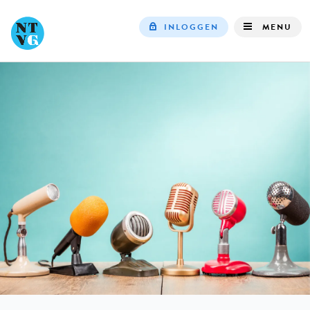
INLOGGEN
MENU
Top
navigation
IN