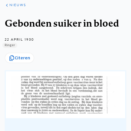
ARTIKELEN
HET
NIEUWS
KORT
Kruimelpad
Gebonden suiker in bloed
22 APRIL 1930
Ringer
Citeren