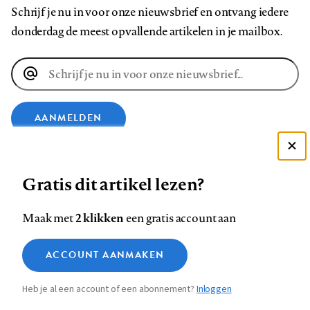
Schrijf je nu in voor onze nieuwsbrief en ontvang iedere
donderdag de meest opvallende artikelen in je mailbox.
E-
mailadres
AANMELDEN
Deze site gebruikt cookies
VOLG ONS OP
Gratis dit artikel lezen?
Zie onze cookie policy
ACCEPTEER AANBEVOLEN INSTELLINGEN
Volg
Volg
Volg
Volg
Volg
Volg
2 klikken
Maak met
een gratis account aan
ons
ons
ons
ons
ons
ons
Functionele cookies
op
op
op
op
op
op
Contact
Colofon
Disclaimer
Privacy
About us
ACCOUNT AANMAKEN
Medische vragen verdienen
Sluiten
Footer
Analytische cookies
Facebook
LinkedIn
Bluesky
Instagram
YouTube
Pinterest
betrouwbare antwoorden
Heb je al een account of een abonnement?
Inloggen
Marketing cookies
navigation
STEL ZE NU AAN ASK NTVG