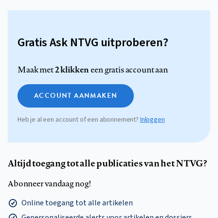
Gratis Ask NTVG uitproberen?
2 klikken
Maak met
een gratis account aan
ACCOUNT AANMAKEN
Heb je al een account of een abonnement?
Inloggen
Altijd toegang tot alle publicaties van het NTVG?
Abonneer vandaag nog!
Online toegang tot alle artikelen
Gepersonaliseerde alerts voor artikelen en dossiers