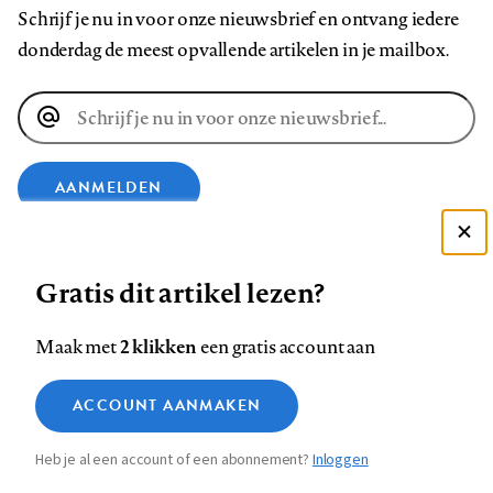
Schrijf je nu in voor onze nieuwsbrief en ontvang iedere
donderdag de meest opvallende artikelen in je mailbox.
E-
mailadres
AANMELDEN
Deze site gebruikt cookies
VOLG ONS OP
Gratis dit artikel lezen?
Zie onze cookie policy
ACCEPTEER AANBEVOLEN INSTELLINGEN
Volg
Volg
Volg
Volg
Volg
Volg
2 klikken
Maak met
een gratis account aan
ons
ons
ons
ons
ons
ons
Functionele cookies
op
op
op
op
op
op
Contact
Colofon
Disclaimer
Privacy
About us
ACCOUNT AANMAKEN
Medische vragen verdienen
Sluiten
Footer
Analytische cookies
Facebook
LinkedIn
Bluesky
Instagram
YouTube
Pinterest
betrouwbare antwoorden
Heb je al een account of een abonnement?
Inloggen
Marketing cookies
navigation
STEL ZE NU AAN ASK NTVG