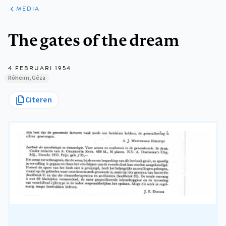
ARTIKELEN
VARIA
MEDIA
Kruimelpad
The gates of the dream
4 FEBRUARI 1954
Róheim, Géza
Citeren