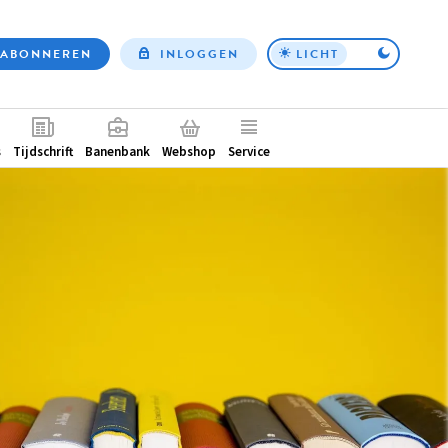
ABONNEREN
INLOGGEN
LICHT
Top
nav
ntair
s
Tijdschrift
Banenbank
Webshop
Service