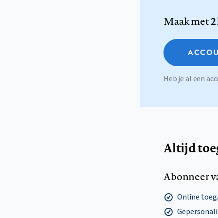
Maak met
2
ACCOU
Heb je al een a
Altijd to
Abonneer v
Online toega
Gepersonalis