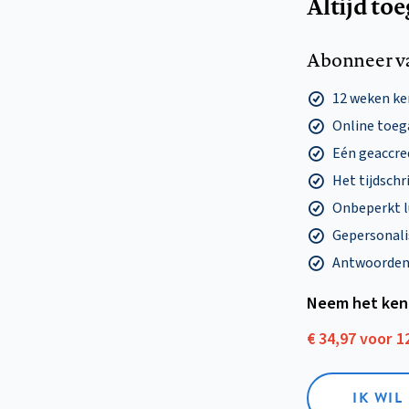
Altijd to
Abonneer v
12 weken k
Online toega
Eén geaccre
Het tijdschri
Onbeperkt l
Gepersonalis
Antwoorden o
Neem het ken
€ 34,97 voor 
IK WI