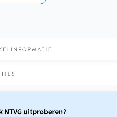
KELINFORMATIE
TIES
sk NTVG uitproberen?