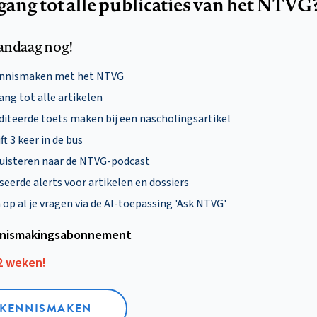
egang tot alle publicaties van het NTVG
andaag nog!
ennismaken met het NTVG
ng tot alle artikelen
diteerde toets maken bij een nascholingsartikel
ft 3 keer in de bus
uisteren naar de NTVG-podcast
eerde alerts voor artikelen en dossiers
p al je vragen via de AI-toepassing 'Ask NTVG'
nismakings­abonnement
12 weken!
L KENNISMAKEN