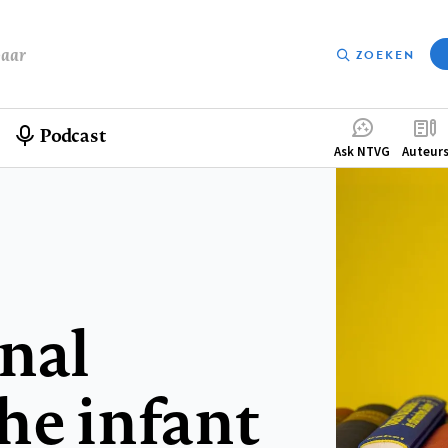
baar
ZOEKEN
Podcast
Compleme
Ask NTVG
Auteur
menu
nal
he infant