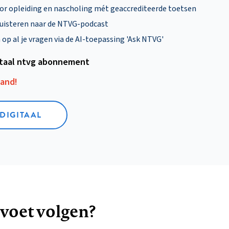
oor opleiding en nascholing mét geaccrediteerde toetsen
uisteren naar de NTVG-podcast
p al je vragen via de AI-toepassing 'Ask NTVG'
itaal ntvg abonnement
aand!
 DIGITAAL
 voet volgen?