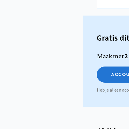
Gratis di
Maak met
2
ACCOU
Heb je al een a