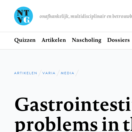
onafhankelijk, multidisciplinair en betrouw
Home
Quizzen
Artikelen
Nascholing
Dossiers
Hoofdnavigatie
ARTIKELEN
VARIA
MEDIA
Kruimelpad
Gastrointesti
problems in t