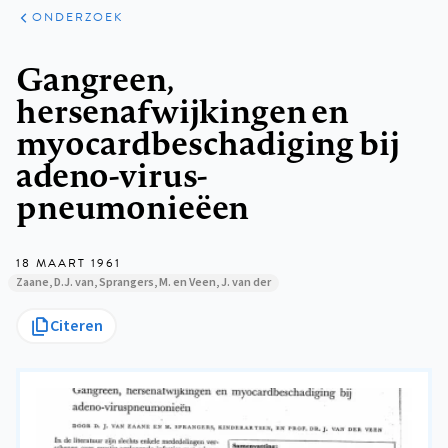
ARTIKELEN
ONDERZOEK
ONDERZOEK
Kruimelpad
Gangreen,
hersenafwijkingen en
myocardbeschadiging bij
adeno-virus-
pneumonieëen
18 MAART 1961
Zaane, D.J. van, Sprangers, M. en Veen, J. van der
Citeren