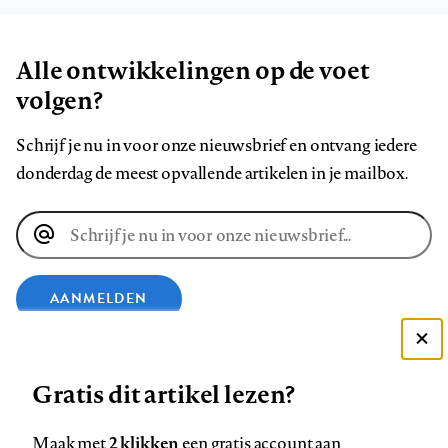
Alle ontwikkelingen op de voet
volgen?
Schrijf je nu in voor onze nieuwsbrief en ontvang iedere
donderdag de meest opvallende artikelen in je mailbox.
E-
mailadres
AANMELDEN
Deze site gebruikt cookies
VOLG ONS OP
Gratis dit artikel lezen?
Zie onze cookie policy
ACCEPTEER AANBEVOLEN INSTELLINGEN
Volg
Volg
Volg
Volg
Volg
Volg
2 klikken
Maak met
een gratis account aan