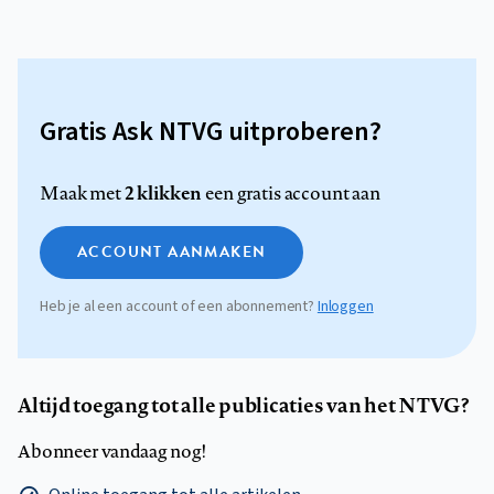
Gratis Ask NTVG uitproberen?
2 klikken
Maak met
een gratis account aan
ACCOUNT AANMAKEN
Heb je al een account of een abonnement?
Inloggen
Altijd toegang tot alle publicaties van het NTVG?
Abonneer vandaag nog!