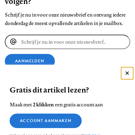
volgen?
Schrijf je nu in voor onze nieuwsbrief en ontvang iedere
donderdag de meest opvallende artikelen in je mailbox.
E-
mailadres
AANMELDEN
Deze site gebruikt cookies
VOLG ONS OP
Gratis dit artikel lezen?
Zie onze cookie policy
ACCEPTEER AANBEVOLEN INSTELLINGEN
Volg
Volg
Volg
Volg
Volg
Volg
2 klikken
Maak met
een gratis account aan
ons
ons
ons
ons
ons
ons
Functionele cookies
op
op
op
op
op
op
Contact
Colofon
Disclaimer
Privacy
About us
ACCOUNT AANMAKEN
Medische vragen verdienen
Sluiten
Footer
Analytische cookies
Facebook
LinkedIn
Bluesky
Instagram
YouTube
Pinterest
betrouwbare antwoorden