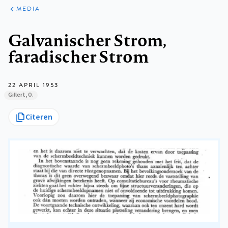
ARTIKELEN
VARIA
MEDIA
Kruimelpad
Galvanischer Strom,
faradischer Strom
22 APRIL 1953
Gillert, O.
Citeren