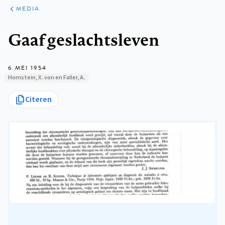
ARTIKELEN
VARIA
MEDIA
Kruimelpad
Gaaf geslachtsleven
6 MEI 1954
Hornstein, X. von en Faller, A.
Citeren