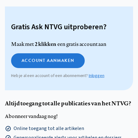
Gratis Ask NTVG uitproberen?
2 klikken
Maak met
een gratis account aan
ACCOUNT AANMAKEN
Heb je al een account of een abonnement?
Inloggen
Altijd toegang tot alle publicaties van het NTVG?
Abonneer vandaag nog!
Online toegang tot alle artikelen
Gepersonaliseerde alerts voor artikelen en dossiers