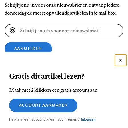
Schrijf je nu in voor onze nieuwsbrief en ontvang iedere
donderdag de meest opvallende artikelen in je mailbox.
E-
mailadres
AANMELDEN
Deze site gebruikt cookies
VOLG ONS OP
Gratis dit artikel lezen?
Zie onze cookie policy
ACCEPTEER AANBEVOLEN INSTELLINGEN
Volg
Volg
Volg
Volg
Volg
Volg
2 klikken
Maak met
een gratis account aan
ons
ons
ons
ons
ons
ons
Functionele cookies
op
op
op
op
op
op
Contact
Colofon
Disclaimer
Privacy
About us
ACCOUNT AANMAKEN
Medische vragen verdienen
Sluiten
Footer
Analytische cookies
Facebook
LinkedIn
Bluesky
Instagram
YouTube
Pinterest
betrouwbare antwoorden
Heb je al een account of een abonnement?
Inloggen
Marketing cookies
navigation
STEL ZE NU AAN ASK NTVG