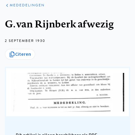
ARTIKELEN
VARIA
MEDEDELINGEN
Kruimelpad
G. van Rijnberk afwezig
2 SEPTEMBER 1930
Citeren