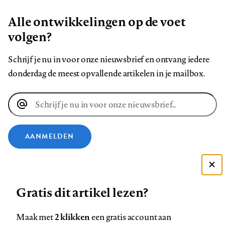
Alle ontwikkelingen op de voet
volgen?
Schrijf je nu in voor onze nieuwsbrief en ontvang iedere
donderdag de meest opvallende artikelen in je mailbox.
E-
mailadres
AANMELDEN
VOLG ONS OP
Deze site gebruikt cookies
Gratis dit artikel lezen?
Zie onze cookie policy
Volg
Volg
Volg
Volg
Volg
Volg
ACCEPTEER AANBEVOLEN INSTELLINGEN
2 klikken
ons
Maak met
ons
ons
een gratis account aan
ons
ons
ons