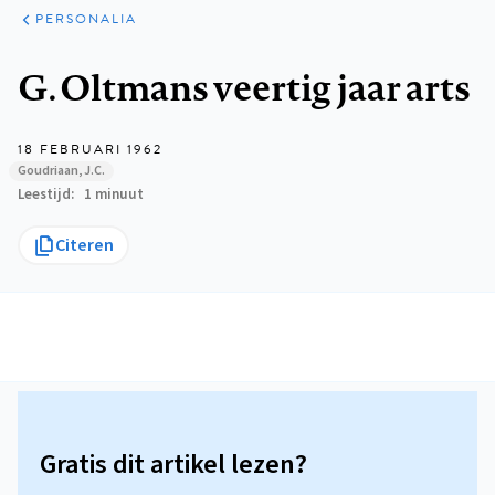
ARTIKELEN
VARIA
PERSONALIA
Kruimelpad
G. Oltmans veertig jaar arts
18 FEBRUARI 1962
Goudriaan, J.C.
Leestijd
1 minuut
Citeren
Gratis dit artikel lezen?