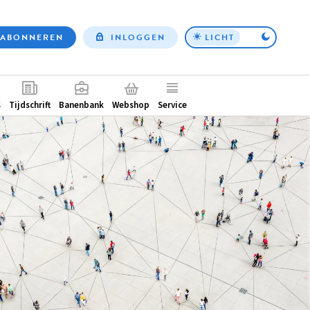
ABONNEREN
INLOGGEN
LICHT
Top
nav
ntair
s
Tijdschrift
Banenbank
Webshop
Service