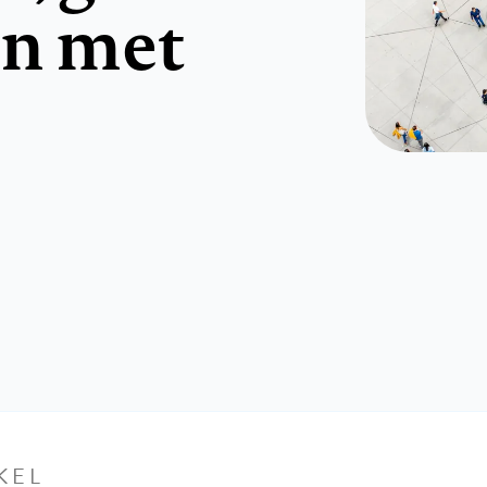
en met
KEL