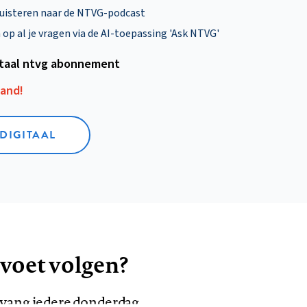
uisteren naar de NTVG-podcast
p al je vragen via de AI-toepassing 'Ask NTVG'
itaal ntvg abonnement
aand!
 DIGITAAL
 voet volgen?
ntvang iedere donderdag