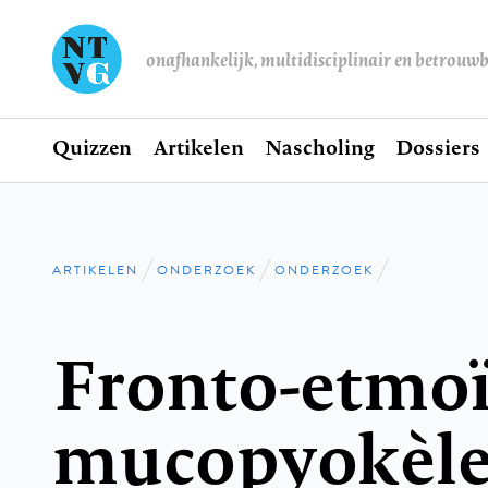
onafhankelijk, multidisciplinair en betrouw
Home
Quizzen
Artikelen
Nascholing
Dossiers
Hoofdnavigatie
ARTIKELEN
ONDERZOEK
ONDERZOEK
Kruimelpad
Fronto-etmoï
mucopyokèles