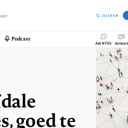
baar
ZOEKEN
Podcast
Compleme
Ask NTVG
Auteur
menu
dale
, goed te