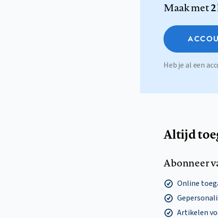
Maak met
2
ACCOU
Heb je al een a
Altijd to
Abonneer v
Online toega
Gepersonalis
Artikelen v