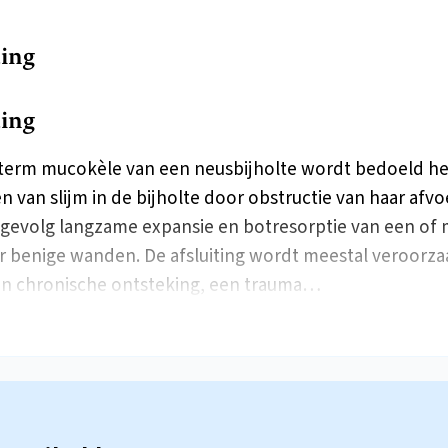
ding
ding
term mucokèle van een neusbijholte wordt bedoeld he
 van slijm in de bijholte door obstructie van haar afv
 gevolg langzame expansie en botresorptie van een of
r benige wanden. De afsluiting wordt meestal veroorza
n chronische ontsteking, een trauma…