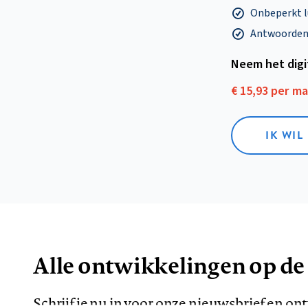
Onbeperkt l
Antwoorden o
Neem het dig
€ 15,93 per m
IK WIL
Alle ontwikkelingen op de
Schrijf je nu in voor onze nieuwsbrief en o