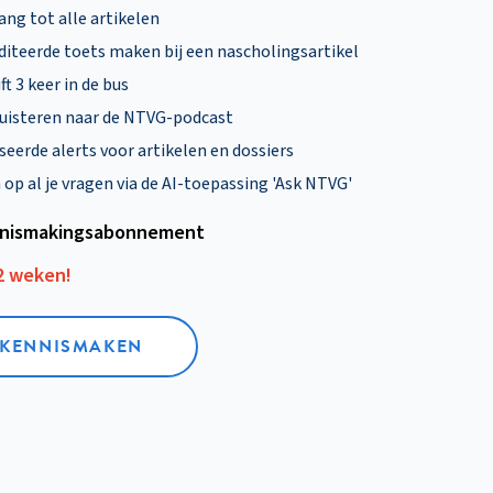
ng tot alle artikelen
diteerde toets maken bij een nascholingsartikel
ft 3 keer in de bus
uisteren naar de NTVG-podcast
eerde alerts voor artikelen en dossiers
p al je vragen via de AI-toepassing 'Ask NTVG'
nismakings­abonnement
12 weken!
L KENNISMAKEN