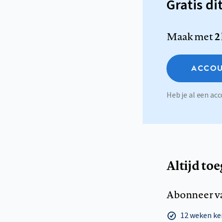
Gratis di
Maak met
2
ACCOU
Heb je al een a
Altijd to
Abonneer v
12 weken k