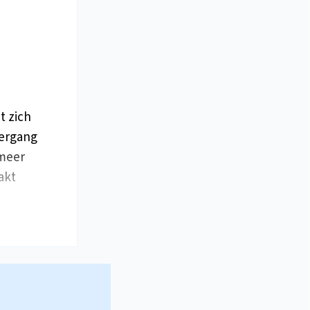
t zich
oergang
 meer
akt