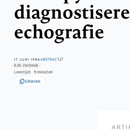
diagnostiser
echografie
17 JUNI 1986
ABSTRACT
A.M. Verbeek
Leestijd
9 minuten
Citeren
ARTI