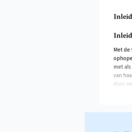
Inlei
Inlei
Met de 
ophopen
met als
van haa
door ee