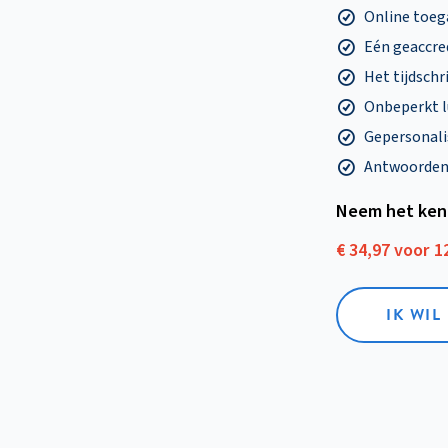
Online toega
Eén geaccre
Het tijdschri
Onbeperkt l
Gepersonalis
Antwoorden o
Neem het ken
€ 34,97 voor 
IK WI