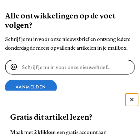
Alle ontwikkelingen op de voet
volgen?
Schrijf je nu in voor onze nieuwsbrief en ontvang iedere
donderdag de meest opvallende artikelen in je mailbox.
E-
mailadres
AANMELDEN
Deze site gebruikt cookies
VOLG ONS OP
Gratis dit artikel lezen?
Zie onze cookie policy
ACCEPTEER AANBEVOLEN INSTELLINGEN
Volg
Volg
Volg
Volg
Volg
Volg
2 klikken
Maak met
een gratis account aan
ons
ons
ons
ons
ons
ons