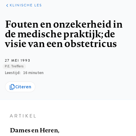
KLINISCHE
ARTIKELEN
PRAKTIJK
KLINISCHE LES
Kruimelpad
Fouten en onzekerheid in
de medische praktijk; de
visie van een obstetricus
27 MEI 1993
P.E. Treffers
Leestijd
16 minuten
Citeren
ARTIKEL
Dames en Heren,