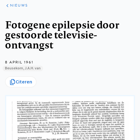
ARTIKELEN
HET
NIEUWS
KORT
Kruimelpad
Fotogene epilepsie door
gestoorde televisie-
ontvangst
8 APRIL 1961
Beusekom, J.A.H. van
Citeren