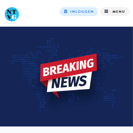
INLOGGEN
MENU
Top
navigation
IN