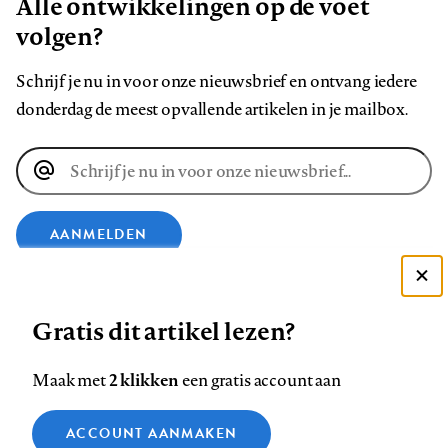
Alle ontwikkelingen op de voet
volgen?
Schrijf je nu in voor onze nieuwsbrief en ontvang iedere
donderdag de meest opvallende artikelen in je mailbox.
E-
mailadres
AANMELDEN
VOLG ONS OP
Deze site gebruikt cookies
Gratis dit artikel lezen?
Zie onze cookie policy
ACCEPTEER AANBEVOLEN INSTELLINGEN
Volg
Volg
Volg
Volg
Volg
Volg
2 klikken
Maak met
een gratis account aan
ons
ons
ons
ons
ons
ons
Functionele cookies
op
op
op
op
op
op
Contact
Colofon
Disclaimer
Privacy
About us
ACCOUNT AANMAKEN
Medische vragen verdienen
Sluiten