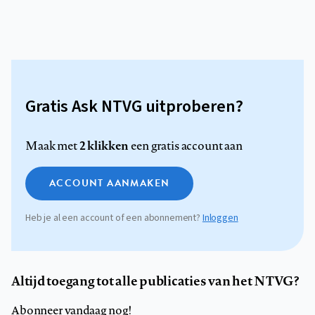
Gratis Ask NTVG uitproberen?
2 klikken
Maak met
een gratis account aan
ACCOUNT AANMAKEN
Heb je al een account of een abonnement?
Inloggen
Altijd toegang tot alle publicaties van het NTVG?
Abonneer vandaag nog!