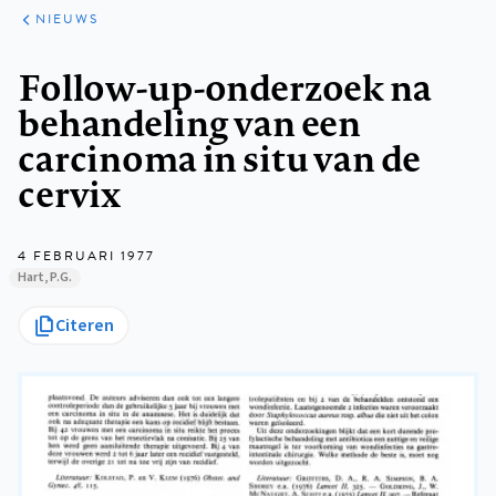
ARTIKELEN
HET
NIEUWS
KORT
Kruimelpad
Follow-up-onderzoek na
behandeling van een
carcinoma in situ van de
cervix
4 FEBRUARI 1977
Hart, P.G.
Citeren