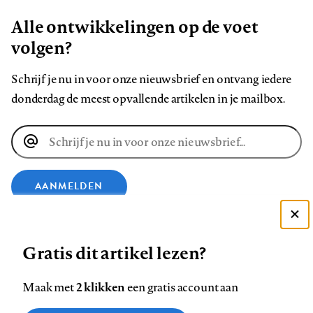
Alle ontwikkelingen op de voet
volgen?
Schrijf je nu in voor onze nieuwsbrief en ontvang iedere
donderdag de meest opvallende artikelen in je mailbox.
E-
mailadres
AANMELDEN
Deze site gebruikt cookies
VOLG ONS OP
Gratis dit artikel lezen?
Zie onze cookie policy
ACCEPTEER AANBEVOLEN INSTELLINGEN
Volg
Volg
Volg
Volg
Volg
Volg
2 klikken
Maak met
een gratis account aan
ons
ons
ons
ons
ons
ons