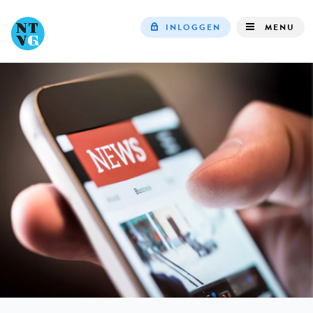
INLOGGEN
MENU
Top
navigation
IN