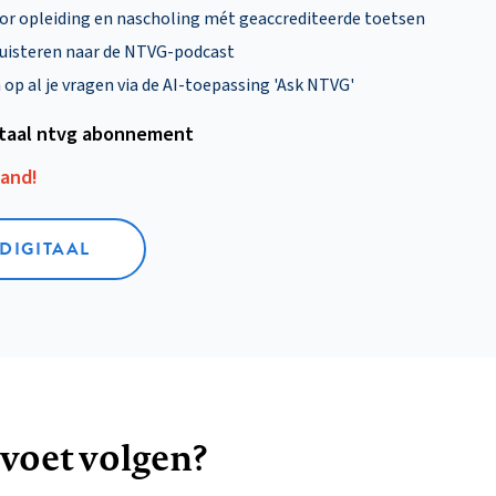
oor opleiding en nascholing mét geaccrediteerde toetsen
uisteren naar de NTVG-podcast
p al je vragen via de AI-toepassing 'Ask NTVG'
itaal ntvg abonnement
aand!
 DIGITAAL
 voet volgen?