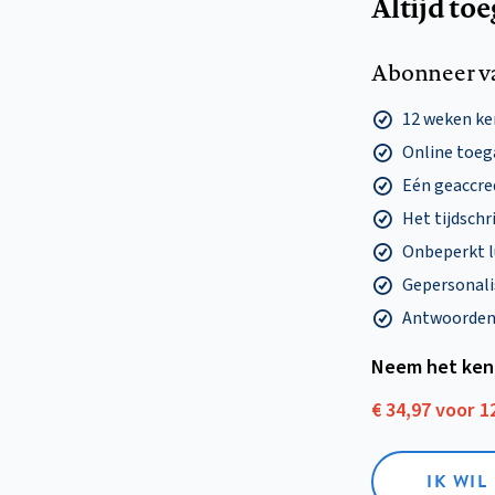
Altijd to
Abonneer v
12 weken k
Online toega
Eén geaccre
Het tijdschri
Onbeperkt l
Gepersonalis
Antwoorden o
Neem het ken
€ 34,97 voor 
IK WI