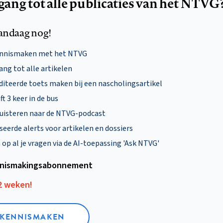
egang tot alle publicaties van het NTVG
andaag nog!
ennismaken met het NTVG
ng tot alle artikelen
diteerde toets maken bij een nascholingsartikel
ft 3 keer in de bus
uisteren naar de NTVG-podcast
eerde alerts voor artikelen en dossiers
p al je vragen via de AI-toepassing 'Ask NTVG'
nismakings­abonnement
12 weken!
L KENNISMAKEN