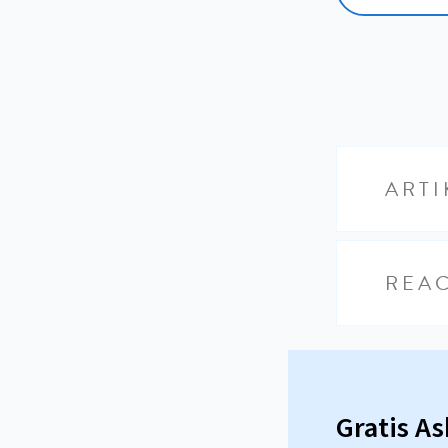
ARTI
REAC
Gratis A