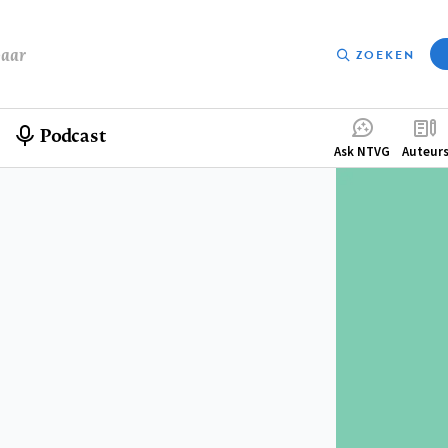
baar
ZOEKEN
Podcast
Compleme
Ask NTVG
Auteur
menu