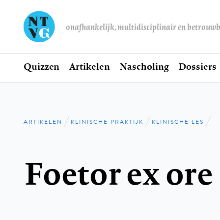
onafhankelijk, multidisciplinair en betrouw
Home
Quizzen
Artikelen
Nascholing
Dossiers
Hoofdnavigatie
ARTIKELEN
KLINISCHE PRAKTIJK
KLINISCHE LES
Kruimelpad
Foetor ex ore