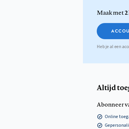
Maak met
2
ACCOU
Heb je al een a
Altijd to
Abonneer v
Online toega
Gepersonalis