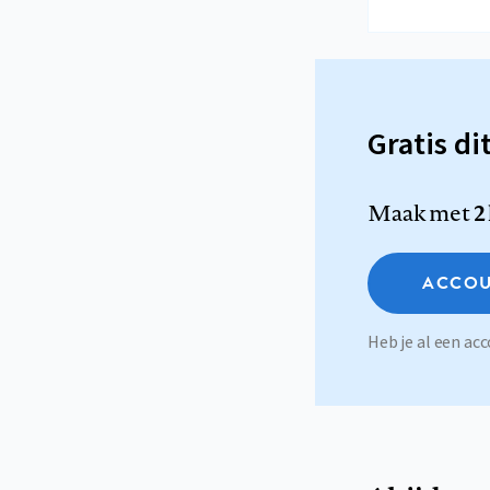
Gratis di
Maak met
2
ACCOU
Heb je al een a