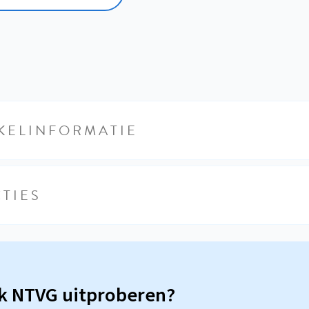
KELINFORMATIE
TIES
sk NTVG uitproberen?