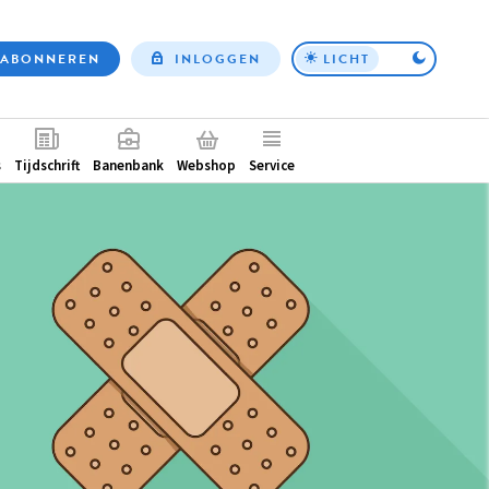
ABONNEREN
INLOGGEN
LICHT
Top
nav
ntair
s
Tijdschrift
Banenbank
Webshop
Service