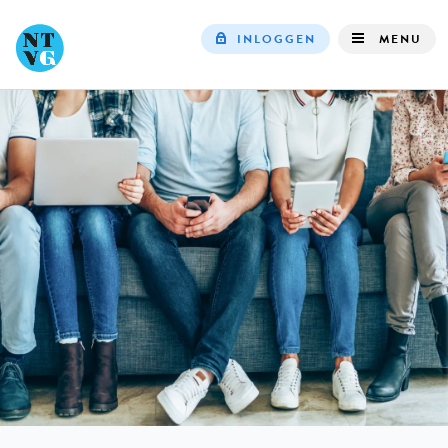
INLOGGEN
MENU
Top
navigation
IN