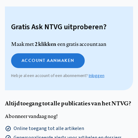
Gratis Ask NTVG uitproberen?
2 klikken
Maak met
een gratis account aan
ACCOUNT AANMAKEN
Heb je al een account of een abonnement?
Inloggen
Altijd toegang tot alle publicaties van het NTVG?
Abonneer vandaag nog!
Online toegang tot alle artikelen
Gepersonaliseerde alerts voor artikelen en dossiers