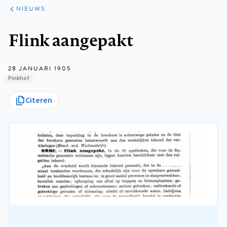
ARTIKELEN
HET
NIEUWS
KORT
Kruimelpad
Flink aangepakt
28 JANUARI 1905
Pinkhof
Citeren