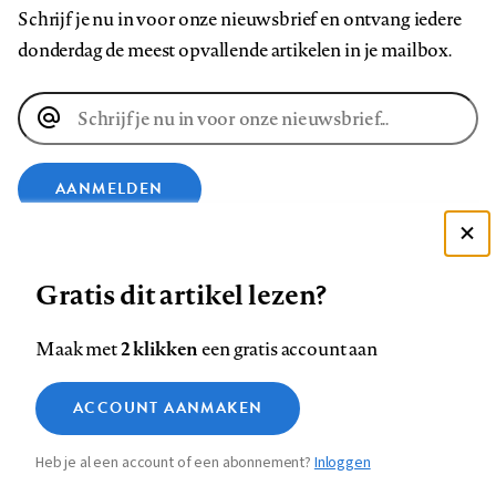
Schrijf je nu in voor onze nieuwsbrief en ontvang iedere
donderdag de meest opvallende artikelen in je mailbox.
E-
mailadres
AANMELDEN
Deze site gebruikt cookies
VOLG ONS OP
Gratis dit artikel lezen?
Zie onze cookie policy
ACCEPTEER AANBEVOLEN INSTELLINGEN
Volg
Volg
Volg
Volg
Volg
Volg
2 klikken
Maak met
een gratis account aan
ons
ons
ons
ons
ons
ons
Functionele cookies
op
op
op
op
op
op
Contact
Colofon
Disclaimer
Privacy
About us
ACCOUNT AANMAKEN
Medische vragen verdienen
Sluiten
Footer
Analytische cookies
Facebook
LinkedIn
Bluesky
Instagram
YouTube
Pinterest
betrouwbare antwoorden
Heb je al een account of een abonnement?
Inloggen
Marketing cookies
navigation
STEL ZE NU AAN ASK NTVG