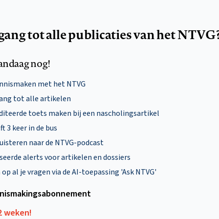
egang tot alle publicaties van het NTVG
andaag nog!
ennismaken met het NTVG
ng tot alle artikelen
diteerde toets maken bij een nascholingsartikel
ft 3 keer in de bus
uisteren naar de NTVG-podcast
eerde alerts voor artikelen en dossiers
p al je vragen via de AI-toepassing 'Ask NTVG'
nismakings­abonnement
12 weken!