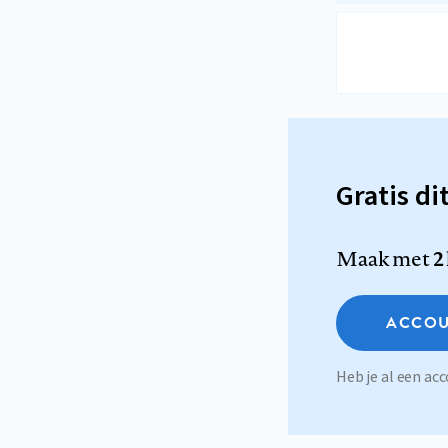
Gratis di
Maak met
2
ACCOU
Heb je al een a