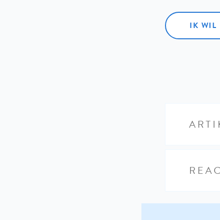
IK WI
ARTI
REAC