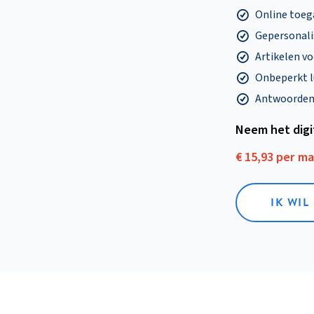
Online toega
Gepersonalis
Artikelen v
Onbeperkt l
Antwoorden o
Neem het dig
€ 15,93 per m
IK WIL