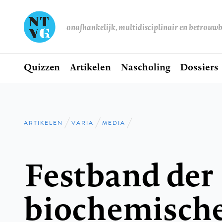
onafhankelijk, multidisciplinair en betrouw
Home
Quizzen
Artikelen
Nascholing
Dossiers
Hoofdnavigatie
ARTIKELEN
VARIA
MEDIA
Kruimelpad
Festband der
biochemisch