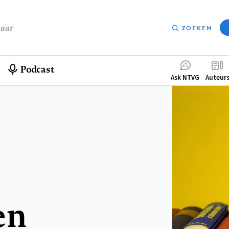
baar
ZOEKEN
Podcast
Compleme
Ask NTVG
Auteur
menu
en