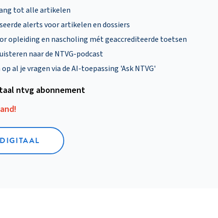
ng tot alle artikelen
eerde alerts voor artikelen en dossiers
oor opleiding en nascholing mét geaccrediteerde toetsen
uisteren naar de NTVG-podcast
p al je vragen via de AI-toepassing 'Ask NTVG'
itaal ntvg abonnement
aand!
 DIGITAAL