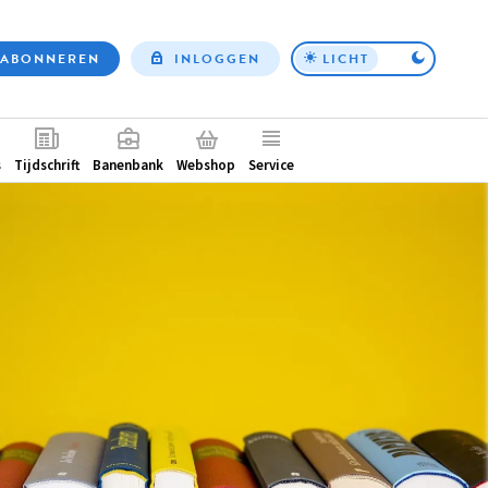
ABONNEREN
INLOGGEN
LICHT
Top
nav
ntair
s
Tijdschrift
Banenbank
Webshop
Service