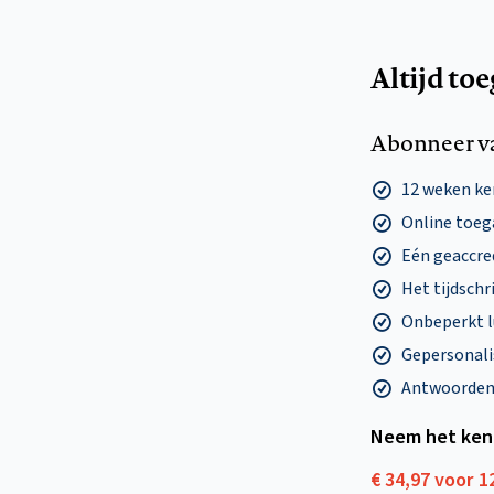
Altijd to
Abonneer v
12 weken k
Online toega
Eén geaccre
Het tijdschri
Onbeperkt l
Gepersonalis
Antwoorden o
Neem het ken
€ 34,97 voor 