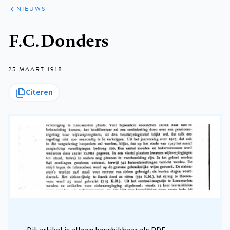
ARTIKELEN
HET
NIEUWS
KORT
Kruimelpad
F.C. Donders
25 MAART 1918
Citeren