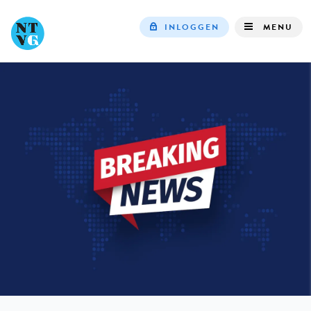
INLOGGEN
MENU
Top
navigation
IN