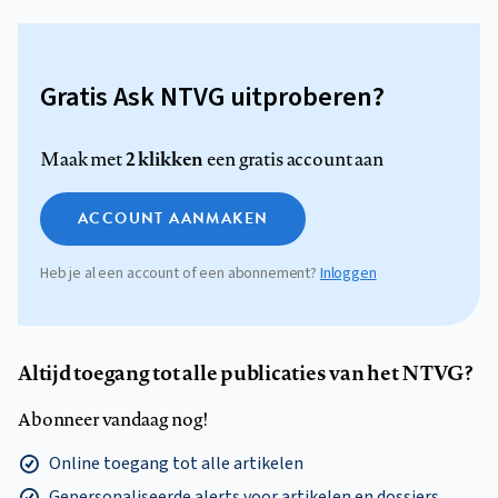
Gratis Ask NTVG uitproberen?
2 klikken
Maak met
een gratis account aan
ACCOUNT AANMAKEN
Heb je al een account of een abonnement?
Inloggen
Altijd toegang tot alle publicaties van het NTVG?
Abonneer vandaag nog!
Online toegang tot alle artikelen
Gepersonaliseerde alerts voor artikelen en dossiers