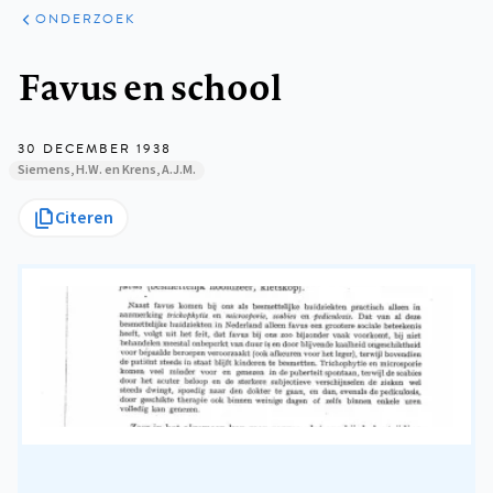
ARTIKELEN
ONDERZOEK
ONDERZOEK
Kruimelpad
Favus en school
30 DECEMBER 1938
Siemens, H.W. en Krens, A.J.M.
Citeren