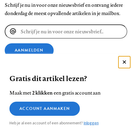
Schrijf je nu in voor onze nieuwsbrief en ontvang iedere
donderdag de meest opvallende artikelen in je mailbox.
E-
mailadres
AANMELDEN
Deze site gebruikt cookies
VOLG ONS OP
Gratis dit artikel lezen?
Zie onze cookie policy
ACCEPTEER AANBEVOLEN INSTELLINGEN
Volg
Volg
Volg
Volg
Volg
Volg
2 klikken
Maak met
een gratis account aan
ons
ons
ons
ons
ons
ons
Functionele cookies
op
op
op
op
op
op
Contact
Colofon
Disclaimer
Privacy
About us
ACCOUNT AANMAKEN
Medische vragen verdienen
Sluiten
Footer
Analytische cookies
Facebook
LinkedIn
Bluesky
Instagram
YouTube
Pinterest
betrouwbare antwoorden
Heb je al een account of een abonnement?
Inloggen
Marketing cookies
navigation
STEL ZE NU AAN ASK NTVG