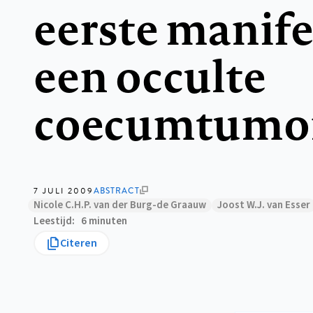
eerste manife
een occulte
coecumtumo
7 JULI 2009
ABSTRACT
Nicole C.H.P. van der Burg-de Graauw
Joost W.J. van Esser
Leestijd
6 minuten
Citeren