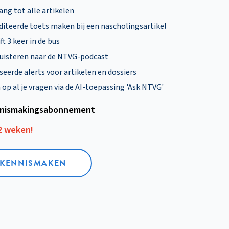
ng tot alle artikelen
diteerde toets maken bij een nascholingsartikel
ft 3 keer in de bus
uisteren naar de NTVG-podcast
eerde alerts voor artikelen en dossiers
p al je vragen via de AI-toepassing 'Ask NTVG'
nismakings­abonnement
12 weken!
L KENNISMAKEN