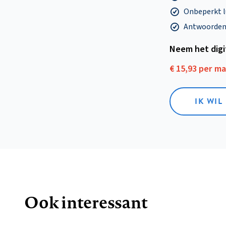
Onbeperkt l
Antwoorden o
Neem het dig
€ 15,93 per m
IK WIL
Ook interessant