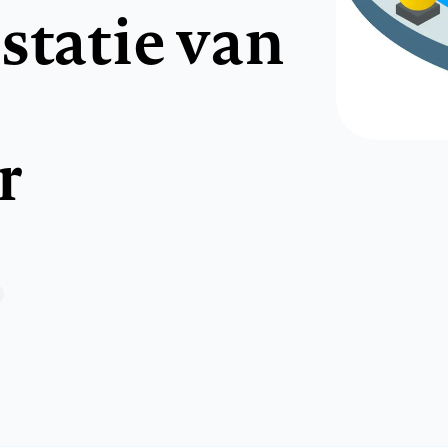
statie van
r