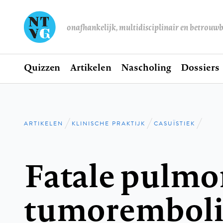
onafhankelijk, multidisciplinair en betrouw
Home
Quizzen
Artikelen
Nascholing
Dossiers
Hoofdnavigatie
ARTIKELEN
KLINISCHE PRAKTIJK
CASUÏSTIEK
Kruimelpad
Fatale pulmo
tumorembolie