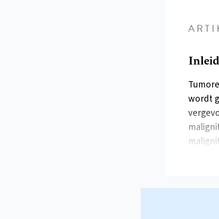
ARTI
Inlei
Tumorem
wordt g
vergevo
maligni
maligni