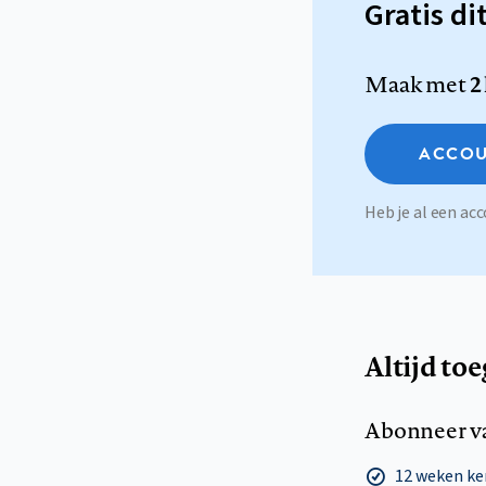
Gratis di
Maak met
2
ACCOU
Heb je al een a
Altijd to
Abonneer v
12 weken k