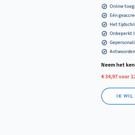
Online toega
Eén geaccre
Het tijdschri
Onbeperkt l
Gepersonalis
Antwoorden o
Neem het ken
€ 34,97 voor 
IK WI