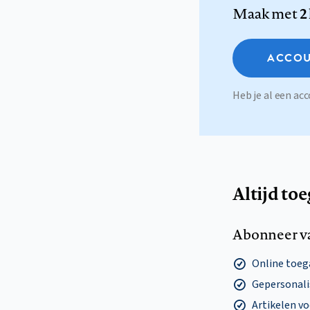
Maak met
2
ACCOU
Heb je al een a
Altijd to
Abonneer v
Online toega
Gepersonalis
Artikelen v