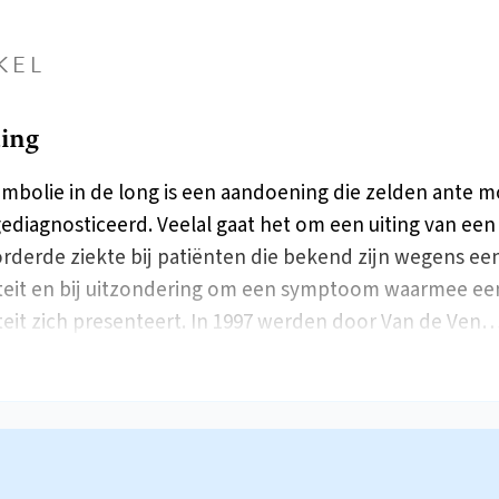
KEL
ding
bolie in de long is een aandoening die zelden ante 
ediagnosticeerd. Veelal gaat het om een uiting van een
rderde ziekte bij patiënten die bekend zijn wegens ee
teit en bij uitzondering om een symptoom waarmee ee
teit zich presenteert. In 1997 werden door Van de Ven