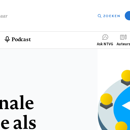
baar
ZOEKEN
Podcast
Compleme
Ask NTVG
Auteur
menu
nale
 als