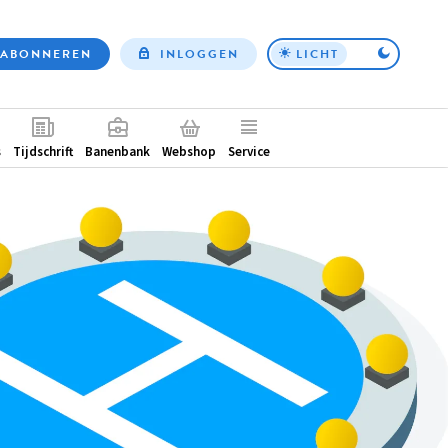
ABONNEREN
INLOGGEN
LICHT
Top
nav
ntair
s
Tijdschrift
Banenbank
Webshop
Service