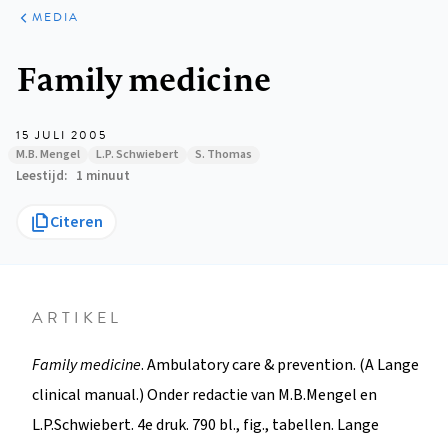
ARTIKELEN
VARIA
MEDIA
Kruimelpad
Family medicine
15 JULI 2005
M.B. Mengel
L.P. Schwiebert
S. Thomas
Leestijd
1 minuut
Citeren
ARTIKEL
Family medicine
. Ambulatory care & prevention. (A Lange
clinical manual.) Onder redactie van M.B.Mengel en
L.P.Schwiebert. 4e druk. 790 bl., fig., tabellen. Lange