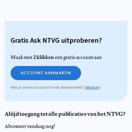
Gratis Ask NTVG uitproberen?
2 klikken
Maak met
een gratis account aan
ACCOUNT AANMAKEN
Heb je al een account of een abonnement?
Inloggen
Altijd toegang tot alle publicaties van het NTVG?
Abonneer vandaag nog!