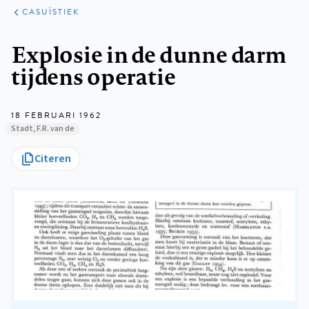
KLINISCHE
ARTIKELEN
PRAKTIJK
CASUÏSTIEK
Kruimelpad
Explosie in de dunne darm
tijdens operatie
18 FEBRUARI 1962
Stadt, F.R. van de
Citeren