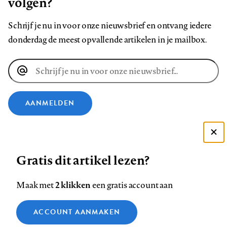
volgen?
Schrijf je nu in voor onze nieuwsbrief en ontvang iedere
donderdag de meest opvallende artikelen in je mailbox.
E-
mailadres
AANMELDEN
VOLG ONS OP
Deze site gebruikt cookies
Gratis dit artikel lezen?
Zie onze cookie policy
Volg
Volg
Volg
Volg
Volg
Volg
ACCEPTEER AANBEVOLEN INSTELLINGEN
ons
ons
2 klikken
ons
ons
ons
ons
Maak met
een gratis account aan
op
op
op
op
op
op
Contact
Colofon
Disclaimer
Privacy
About us
Functionele cookies
Footer
ACCOUNT AANMAKEN
Facebook
LinkedIn
Bluesky
Instagram
YouTube
Pinterest
Medische vragen verdienen
Sluiten
Analytische cookies