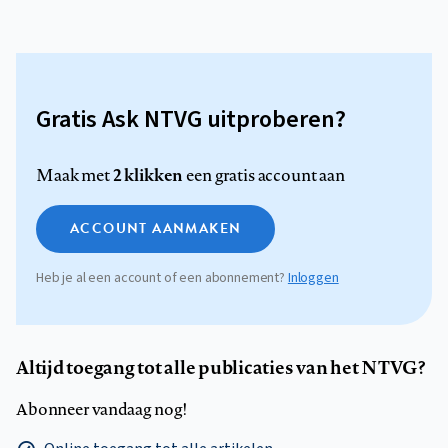
Gratis Ask NTVG uitproberen?
2 klikken
Maak met
een gratis account aan
ACCOUNT AANMAKEN
Heb je al een account of een abonnement?
Inloggen
Altijd toegang tot alle publicaties van het NTVG?
Abonneer vandaag nog!