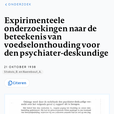
ARTIKELEN
ONDERZOEK
ONDERZOEK
Kruimelpad
Expirimenteele
onderzoekingen naar de
beteekenis van
voedselonthouding voor
den psychiater-deskundige
21 OKTOBER 1938
Stokvis, B. en Naerebout, A.
Citeren