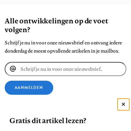
Alle ontwikkelingen op de voet
volgen?
Schrijf je nu in voor onze nieuwsbrief en ontvang iedere
donderdag de meest opvallende artikelen in je mailbox.
E-
mailadres
AANMELDEN
VOLG ONS OP
Deze site gebruikt cookies
Gratis dit artikel lezen?
Zie onze cookie policy
Volg
Volg
Volg
Volg
Volg
Volg
ACCEPTEER AANBEVOLEN INSTELLINGEN