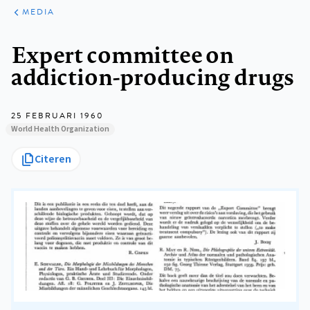
ARTIKELEN
VARIA
MEDIA
Kruimelpad
Expert committee on
addiction-producing drugs
25 FEBRUARI 1960
World Health Organization
Citeren