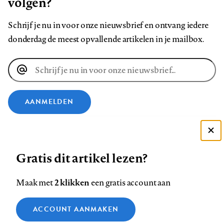
volgen?
Schrijf je nu in voor onze nieuwsbrief en ontvang iedere
donderdag de meest opvallende artikelen in je mailbox.
E-
mailadres
AANMELDEN
VOLG ONS OP
Deze site gebruikt cookies
Gratis dit artikel lezen?
Zie onze cookie policy
Volg
Volg
Volg
Volg
Volg
Volg
ACCEPTEER AANBEVOLEN INSTELLINGEN
ons
ons
2 klikken
ons
ons
ons
ons
Maak met
een gratis account aan
op
op
op
op
op
op
Contact
Colofon
Disclaimer
Privacy
About us
Functionele cookies
Footer
ACCOUNT AANMAKEN
Facebook
LinkedIn
Bluesky
Instagram
YouTube
Pinterest
Medische vragen verdienen
Sluiten
Analytische cookies