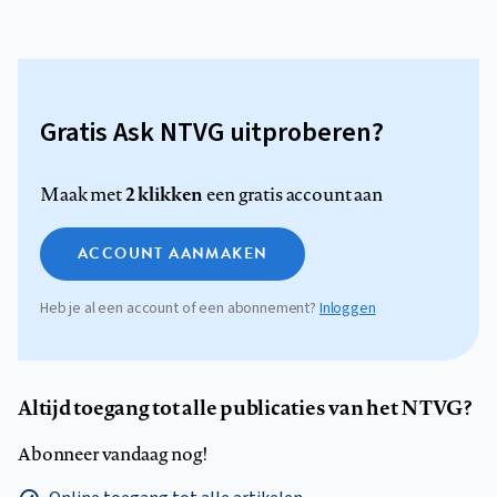
Gratis Ask NTVG uitproberen?
2 klikken
Maak met
een gratis account aan
ACCOUNT AANMAKEN
Heb je al een account of een abonnement?
Inloggen
Altijd toegang tot alle publicaties van het NTVG?
Abonneer vandaag nog!