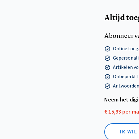
Altijd to
Abonneer v
Online toega
Gepersonalis
Artikelen v
Onbeperkt l
Antwoorden o
Neem het dig
€ 15,93 per m
IK WIL