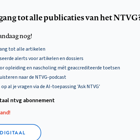
egang tot alle publicaties van het NTVG
andaag nog!
ng tot alle artikelen
eerde alerts voor artikelen en dossiers
oor opleiding en nascholing mét geaccrediteerde toetsen
uisteren naar de NTVG-podcast
p al je vragen via de AI-toepassing 'Ask NTVG'
itaal ntvg abonnement
aand!
 DIGITAAL