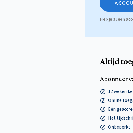
ACCOU
Heb je al een a
Altijd to
Abonneer v
12 weken k
Online toega
Eén geaccre
Het tijdschri
Onbeperkt l