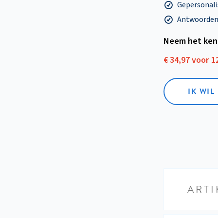
Gepersonalis
Antwoorden o
Neem het ken
€ 34,97 voor 
IK WI
ARTI