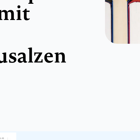
mit
usalzen