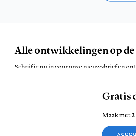
Alle ontwikkelingen op de
Schrijf je nu in voor onze nieuwsbrief en o
de meest opvallende artikelen in je mailbox.
Gratis d
E-
Maak met
2
mailadres
Functionele cookies
ACCOU