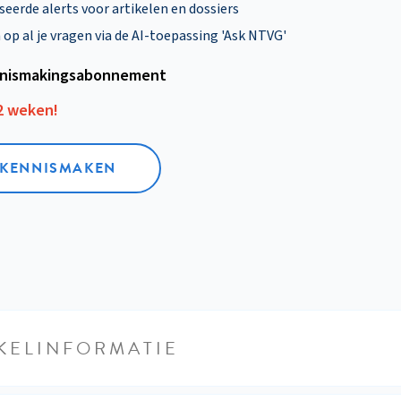
eerde alerts voor artikelen en dossiers
p al je vragen via de AI-toepassing 'Ask NTVG'
nismakings­abonnement
12 weken!
L KENNISMAKEN
KELINFORMATIE