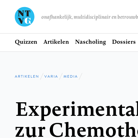
onafhankelijk, multidisciplinair en betrouw
Home
Quizzen
Artikelen
Nascholing
Dossiers
Hoofdnavigatie
ARTIKELEN
VARIA
MEDIA
Kruimelpad
Experimenta
zur Chemothe