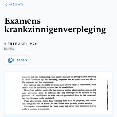
ARTIKELEN
HET
NIEUWS
KORT
Kruimelpad
Examens
krankzinnigenverpleging
4 FEBRUARI 1906
Daniëls
Citeren