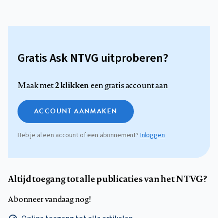
Gratis Ask NTVG uitproberen?
2 klikken
Maak met
een gratis account aan
ACCOUNT AANMAKEN
Heb je al een account of een abonnement?
Inloggen
Altijd toegang tot alle publicaties van het NTVG?
Abonneer vandaag nog!