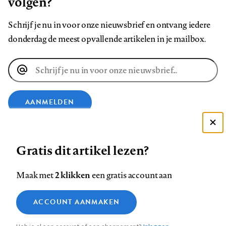
volgen?
Schrijf je nu in voor onze nieuwsbrief en ontvang iedere
donderdag de meest opvallende artikelen in je mailbox.
E-
mailadres
AANMELDEN
Deze site gebruikt cookies
VOLG ONS OP
Gratis dit artikel lezen?
Zie onze cookie policy
ACCEPTEER AANBEVOLEN INSTELLINGEN
Volg
Volg
Volg
Volg
Volg
Volg
2 klikken
Maak met
een gratis account aan
ons
ons
ons
ons
ons
ons
Functionele cookies
op
op
op
op
op
op
Contact
Colofon
Disclaimer
Privacy
About us
ACCOUNT AANMAKEN
Medische vragen verdienen
Sluiten
Footer
Analytische cookies
Facebook
LinkedIn
Bluesky
Instagram
YouTube
Pinterest
betrouwbare antwoorden