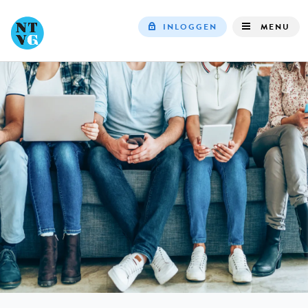
INLOGGEN
MENU
Top
navigation
IN