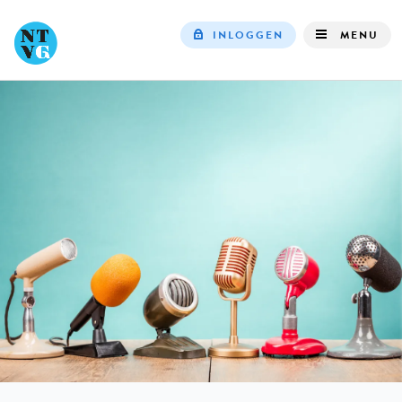
INLOGGEN
MENU
Top
navigation
IN