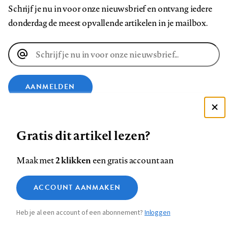
Schrijf je nu in voor onze nieuwsbrief en ontvang iedere
donderdag de meest opvallende artikelen in je mailbox.
E-
mailadres
AANMELDEN
Deze site gebruikt cookies
VOLG ONS OP
Gratis dit artikel lezen?
Zie onze cookie policy
ACCEPTEER AANBEVOLEN INSTELLINGEN
Volg
Volg
Volg
Volg
Volg
Volg
2 klikken
Maak met
een gratis account aan
ons
ons
ons
ons
ons
ons
Functionele cookies
op
op
op
op
op
op
Contact
Colofon
Disclaimer
Privacy
About us
ACCOUNT AANMAKEN
Medische vragen verdienen
Sluiten
Footer
Analytische cookies
Facebook
LinkedIn
Bluesky
Instagram
YouTube
Pinterest
betrouwbare antwoorden
Heb je al een account of een abonnement?
Inloggen
Marketing cookies
navigation
STEL ZE NU AAN ASK NTVG