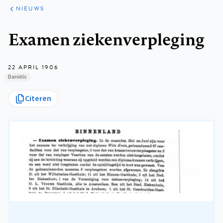
ARTIKELEN
HET
NIEUWS
KORT
Kruimelpad
Examen ziekenverpleging
22 APRIL 1906
Daniëls
Citeren