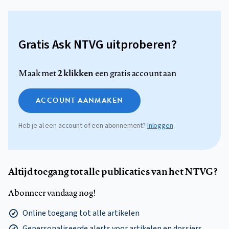
Gratis Ask NTVG uitproberen?
2 klikken
Maak met
een gratis account aan
ACCOUNT AANMAKEN
Heb je al een account of een abonnement?
Inloggen
Altijd toegang tot alle publicaties van het NTVG?
Abonneer vandaag nog!
Online toegang tot alle artikelen
Gepersonaliseerde alerts voor artikelen en dossiers